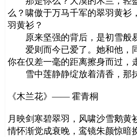
那是你么？大漠的木兰，轻盈
么？啸傲于万马千军的翠羽黄衫
羽黄衫？
原来坚强的背后，是初雪般易
爱则而今已爱了。她和他，同
你在仅差一毫的距离擦身而过，
雪中莲静静绽放着清香，那抹
《木兰花》—— 霍青桐
月映剑寒碧翠羽，风啸沙雪鹅黄
情怀渐觉成衰晚，鸾镜朱颜惊暗