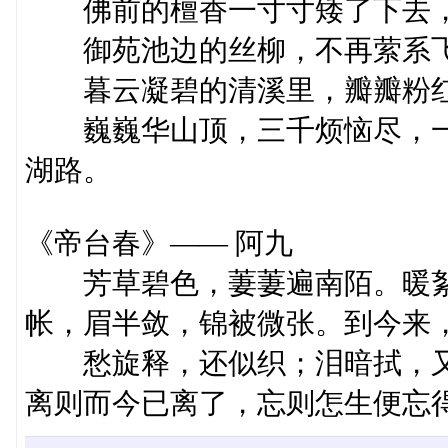
佛前的檀香一寸寸矮了下去，
御苑池边的丝柳，不再萦系飞
暮云凝碧的清溪里，瓣瓣粉红
巍巍华山顶，三千烦恼尽，一
湖路。
《帝台春》—— 阿九
芳草碧色，萋萋遍南陌。暖絮
帐，眉半敛，锦被微张。到今来
愁旋释，还似织；泪暗拭，又
离则而今已离了，忘则怎生便忘