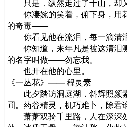
只是，纵然走过了千山，却又
你凄婉的笑着，俯下身，用花
的奇毒——
你看见他在流泪，每一滴清泪
你知道，来年凡是被这清泪溅
的名字叫做——勿忘我。
也开在他的心里。
《一丛花》—— 程灵素
此夕踏访洞庭湖，斜辉照颜素
圃。药谷精灵，机巧难卜，除君
萧萧双骑千里路，人在深深处