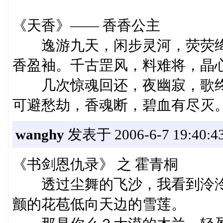
《天香》—— 香香公主
逸游九天，闲步灵河，荧荧绛
香盈袖。千古罡风，料难将，晶
几次惊魂回还，夜幽寂，歌终
可避愁劫，香魂断，碧血有尽灭
wanghy
发表于 2006-6-7 19:40:4
《书剑恩仇录》 之 霍青桐
透过尘舞的飞沙，我看到泠泠
颤的花苞低向天边的雪莲。