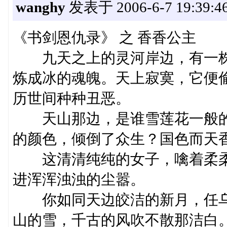
wanghy
发表于 2006-6-7 19:39:4
《书剑恩仇录》 之 香香公主
九天之上的灵河岸边，有一株
炼成冰的魂魄。天上寂寞，它便
历世间种种丑恶。
天山那边，是谁雪莲花一般的
的颜色，倾倒了众生？国色而天
这清清纯纯的女子，噙着柔柔
进浑浑浊浊的尘嚣。
你如同天边皎洁的新月，任乌
山的雪，千古的风吹不散那洁白