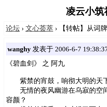
凌云小筑社区
论坛
›
文心荟萃
› 【转帖】从词
wanghy
发表于 2006-6-7 19:38:3
《碧血剑》 之 阿九
紫禁的宵鼓，响彻大明的天下
无情的夜风幽游在乌寂的空间
容颜？