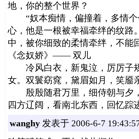
地，你的整个世界？
“奴本痴情，偏撞着，多情个你
心，他是一根被幸福牵绊的纹路
中，被你细致的柔情牵绊，不能
《念奴娇》—— 双儿
冷风白衣，新鬼泣，厉厉子规
女。双鬟窈窕，黛眉如月，笑靥
殷殷随君万里，细侍朝与夕，
四方辽阔，看南北东西，回忆踪
wanghy
发表于 2006-6-7 19:43:5