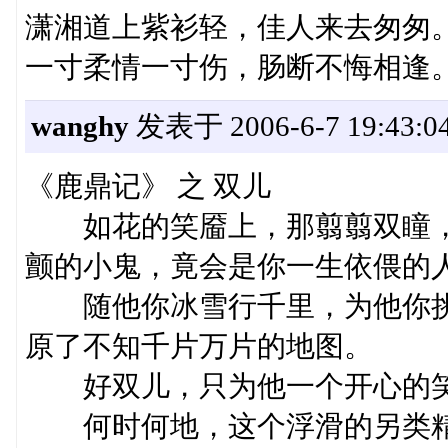
潇湘道上紫衫轻，佳人来去匆匆
一寸柔情一寸伤，肠断不悔相逢
wanghy
发表于 2006-6-7 19:43:0
《鹿鼎记》 之 双儿
如花的笑靥上，那翦翦双瞳，
颤的小鬼，竟会是你一生依偎的
随他你冰雪行千里，为他你挑
原了不知千片万片的地图。
好双儿，只为他一个开心的笑
何时何地，这个浮滑的另类精