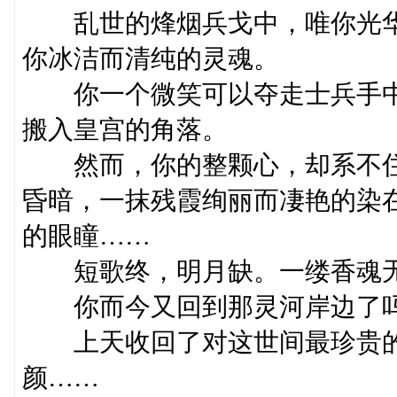
乱世的烽烟兵戈中，唯你光华
你冰洁而清纯的灵魂。
你一个微笑可以夺走士兵手中
搬入皇宫的角落。
然而，你的整颗心，却系不住
昏暗，一抹残霞绚丽而凄艳的染
的眼瞳……
短歌终，明月缺。一缕香魂
你而今又回到那灵河岸边了吗
上天收回了对这世间最珍贵的
颜……