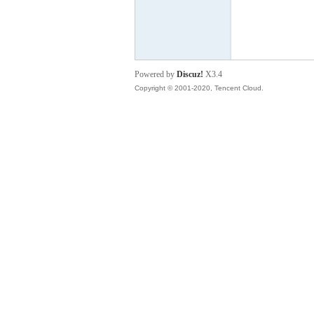
云
Powered by
Discuz!
X3.4
Copyright © 2001-2020, Tencent Cloud.
小