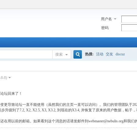
用户名
密码
热搜:
活动
交友
discuz
搜索
搜
-8-8)
索
筑论坛回来了！
变更导致论坛一直不能使用（虽然我们的主页一直可以访问）。我们的管理团队于202
7.0逐步升级到了7.2, X2, X2.5, X3, X3.2, 到现在的X3.4, 并恢复了原来的用户数据，帖
在用以前的邮箱。如果看到这个消息的话请发邮件到webmaster@nebulis.org和