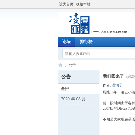
设为首页
收藏本站
论坛
排行榜
公告
公告
我们回来了
(2020
作者:
潇湘子
全部
凌
›
历经15年，凌云小
2020 年 08 月
前一段时间由于各种
2007版的Discuz 
不知道大家现在是否还