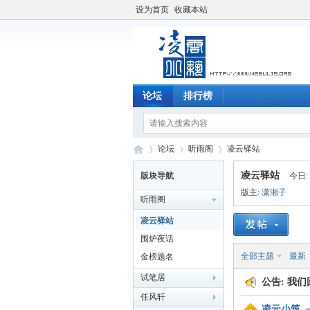
设为首页
收藏本站
论坛
排行榜
论坛
听雨阁
凌云驿站
凌云驿站
版块导航
今日:
版主:
潇湘子
听雨阁
凌
»
›
›
凌云驿站
围炉夜话
全部主题
最新
金榜题名
试笔居
公告:
我们
任风轩
凌云小筑 