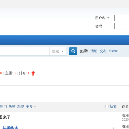
用户名
密码
热搜:
活动
交友
discuz
搜索
搜
0
|
主题:
3
|
排名:
1
索
新窗
热门
热帖
精华
更多
作者
潇湘
回来了
2020
潇湘
－ 新手指南