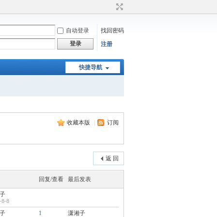
自动登录
找回密码
登录
注册
快捷导航
收藏本版
|
订阅
返 回
回复/查看
最后发表
子
-8-8
子
1
潇湘子