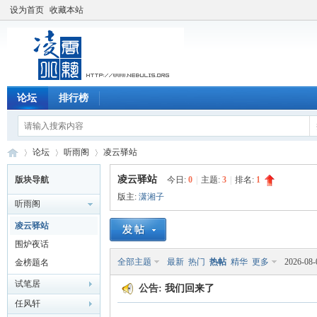
设为首页
收藏本站
论坛
排行榜
论坛
听雨阁
凌云驿站
凌云驿站
版块导航
今日:
0
|
主题:
3
|
排名:
1
版主:
潇湘子
听雨阁
凌
»
›
›
凌云驿站
围炉夜话
全部主题
最新
热门
热帖
精华
更多
2026-08-
金榜题名
试笔居
公告:
我们回来了
任风轩