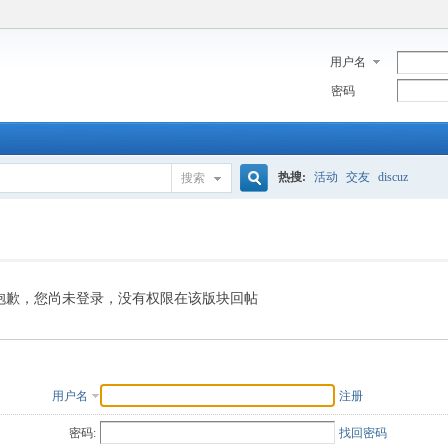
用户名
密码
热搜:
活动
交友
discuz
搜索
搜
索
抱歉，您尚未登录，没有权限在该版块回帖
用户名
注册
密码:
找回密码