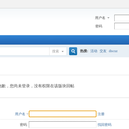
用户名
密码
热搜:
活动
交友
discuz
搜索
搜
索
抱歉，您尚未登录，没有权限在该版块回帖
用户名
注册
密码:
找回密码