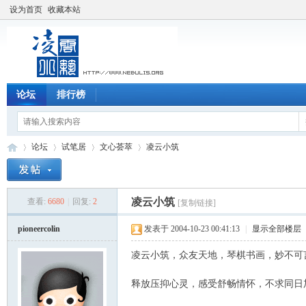
设为首页
收藏本站
论坛
排行榜
论坛
试笔居
文心荟萃
凌云小筑
凌云小筑
查看:
6680
|
回复:
2
[复制链接]
凌
»
›
›
›
pioneercolin
发表于 2004-10-23 00:41:13
|
显示全部楼层
凌云小筑，众友天地，琴棋书画，妙不可
释放压抑心灵，感受舒畅情怀，不求同日