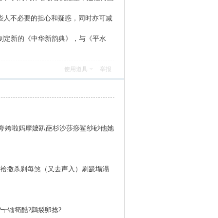
些人不必要的担心和疑惑，同时亦可减
制定新的《中华新韵典》，与《平水
使用道具
举报
夸姱啦妈摩嬷趴葩杉沙莎痧鲨纱砂他她
掐袷撒杀刹每煞（又去声入）刷趿塌溻
┭镭笱酷?鹧裂卵捻?