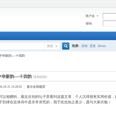
用户名
密码
热搜:
活动
交友
discuz
搜索
搜
华新韵----十四韵
索
华新韵----十四韵
[复制链接]
10-31 14:28:02
|
显示全部楼层
可以相赠的，最近在别的坛子里看到这篇文章，个人沉得很有实用价值，
于韵律在近体诗中是非常讲究的，我于此也知之甚少，愿与大家共勉！