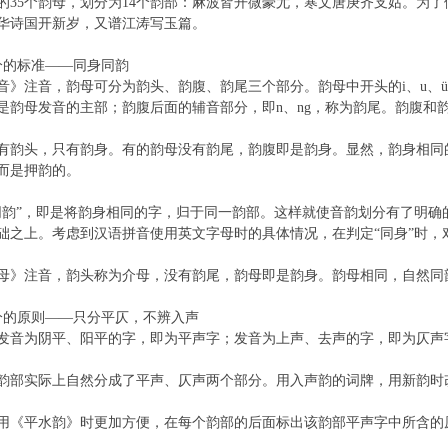
的35个韵母，划分为14个韵部：麻波皆开微豪尤，寒文唐庚齐支姑。为了
华诗国开新岁，又谱江涛写玉篇。
分的标准——同身同韵
音》注音，韵母可分为韵头、韵腹、韵尾三个部分。韵母中开头的i、u、
是韵母发音的主部；韵腹后面的辅音部分，即n、ng，称为韵尾。韵腹和
有韵头，只有韵身。有的韵母没有韵尾，韵腹即是韵身。显然，韵身相同
而是押韵的。
同韵”，即是将韵身相同的字，归于同一韵部。这样就使音韵划分有了明确
础之上。考虑到汉语拼音使用英文字母时的具体情况，在判定“同身”时，
母》注音，韵头称为介母，没有韵尾，韵母即是韵身。韵母相同，自然同
分的原则——只分平仄，不辨入声
发音为阴平、阳平的字，即为平声字；发音为上声、去声的字，即为仄声
韵部实际上自然分成了平声、仄声两个部分。用入声韵的词牌，用新韵时
用《平水韵》时更加方便，在每个韵部的后面标出该韵部平声字中所含的