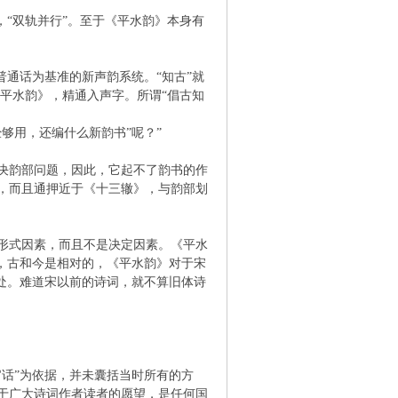
，“双轨并行”。至于《平水韵》本身有
普通话为基准的新声韵系统。“知古”就
平水韵》，精通入声字。所谓“倡古知
够用，还编什么新韵书”呢？”
决韵部问题，因此，它起不了韵书的作
，而且通押近于《十三辙》，与韵部划
形式因素，而且不是决定因素。《平水
，古和今是相对的，《平水韵》对于宋
处。难道宋以前的诗词，就不算旧体诗
话”为依据，并未囊括当时所有的方
于广大诗词作者读者的愿望，是任何国