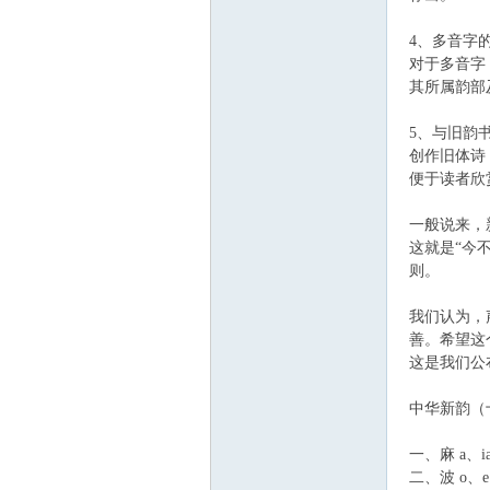
4、多音字
对于多音字
其所属韵部
5、与旧韵
创作旧体诗
便于读者欣
一般说来，
这就是“今
则。
我们认为，
善。希望这
这是我们公
中华新韵（
一、麻 a、i
二、波 o、e