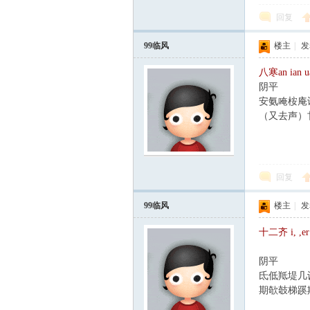
回复
99临风
楼主
|
发表
八寒an ian u
阴平
安氨唵桉庵
（又去声）
回复
99临风
楼主
|
发表
十二齐 i, ,er 
阴平
氐低羝堤几
期欹攲梯蹊