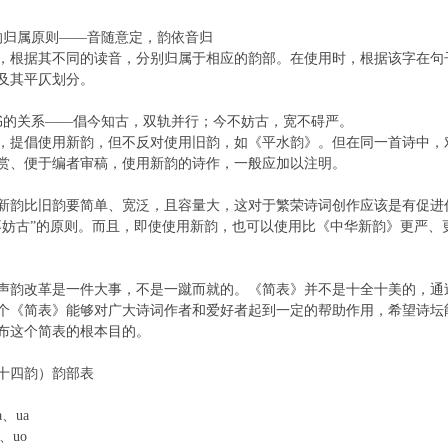
的归属原则——音随意定，韵依音归
，根据其不同的读音，分别归属于相应的韵部。在使用时，根据该字在句
及其平仄划分。
书的关系——倡今知古，双轨并行；今不妨古，宽不碍严。
，提倡使用新韵，但不反对使用旧韵，如《平水韵》。但在同一首诗中，
赏、便于编者审稿，使用新韵的诗作，一般应加以注明。
新韵比旧韵要简单、宽泛，且容量大，这对于繁荣诗词创作应该是有促进
不妨古”的原则。而且，即使使用新韵，也可以使用比《中华新韵》更严、
声韵改革是一件大事，不是一蹴而就的。《简表》并不是十全十美的，通
个《简表》能够对广大诗词作者和爱好者起到一定的帮助作用，希望诗坛
布这个简表的根本目的。
十四韵）韵部表
a、ua
、uo