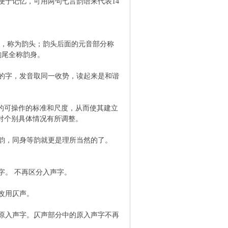
便于记忆，可用两句七言韵语来代表14
ü，称为韵头；韵头后面的元音部分称
韵尾全称韵身。
的字，发音取同一收势，读起来是和谐
的可操作的标准和尺度，从而使其建立
对个别具体情况有所调整。
韵，同身等韵就更是理所当然的了。
字。 不再区分入声字。
改用仄声。
原入声字。仄声部分中的原入声字不再