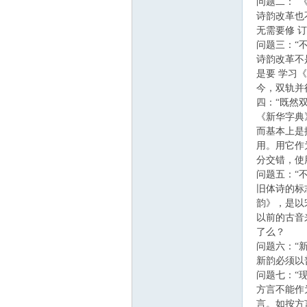
问题二：“
诗韵改革也
无需要修 
问题三：“
诗韵改革不
是要 学习
今，双轨并
四：“既然
《新华字典
而基本上是
用。用它作
分交错，使
问题五：“
旧体诗的标
韵》，是以
以前的古音
了么？
问题六：“
新韵必须以
问题七：“
方言不能作
言。如按方