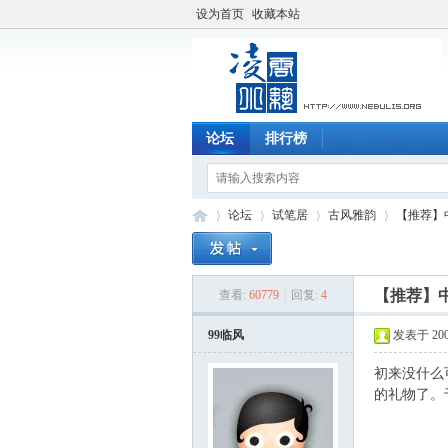
设为首页
收藏本站
论坛
排行榜
论坛
试笔居
古风雅韵
【推荐】中
【推荐】中
查看:
60779
|
回复:
4
凌
»
›
›
›
99临风
发表于 2004-
初来没什么
的礼物了。