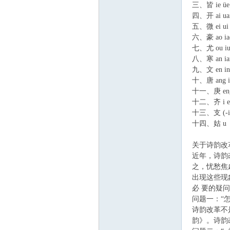
三、皆 ie üe
四、开 ai ua
五、微 ei ui
六、豪 ao ia
七、尤 ou i
八、寒 an ian
九、文 en in 
十、唐 ang ia
十一、庚 eng 
十二、齐 i er
十三、支 (
十四、姑 u
关于诗韵改
近年，诗韵
之，忧愁焦
出现这些现
必 要的疑
问题一：“
诗韵改革不
韵》。诗韵