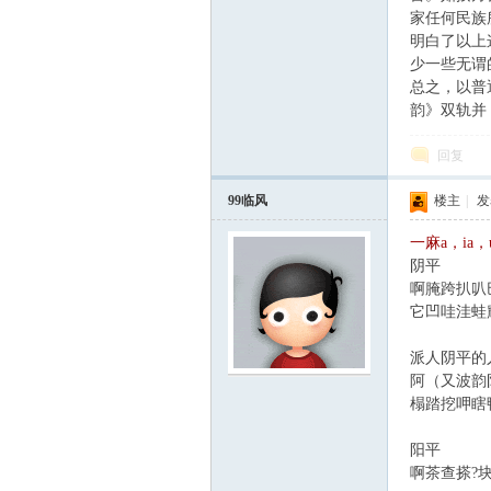
家任何民族
明白了以上
少一些无谓
总之，以普
韵》双轨并
回复
99临风
楼主
|
发表
一麻a，ia，
阴平
啊腌跨扒叭
它凹哇洼蛙
派人阴平的
阿（又波韵
榻踏挖呷瞎
阳平
啊茶查搽?