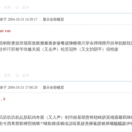
支持
反对
于 2004-10-31 14:39:17
|
显示全部楼层
an van
谙鹌鞍盦扳班颁斑攽般搬瘢癍参骖餐觇搀幨襜川穿汆撺镩蹿丹担单眈酖耽
甘杆玕肝柑竿疳尴关观（又去声）纶官冠矜（又文韵阴平）倌棺疲
支持
反对
于 2004-10-31 17:00:20
|
显示全部楼层
, ü
讥叽饥玑机乩肌矶鸡奇屐（又入声）剞筓姬基期赍犄嵇畸跻箕稽齑畿羁咪眯
欺兮西希茜郗稀熙牺唏??晞欷睎傒豨僖譆嘻奚嬉熹樨羲蹊粞犀曦醯醯鼷伊