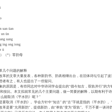
i
o
u
 uan üan
un ün
ng uang
ing ong iong
 ü
-i）（*）零韵母
革几个问题的解释
改革的文章大量发表，各种新韵书、韵表相继出台，在旧体诗坛引起了波
虑者有之，有人也提出了一些疑问。
象的原因是，有些同志对中华诗词学会提出的“倡今知古，双轨并行”的方
问和按比。本文拟就常见的几个主要问题，做一简要的解释，以期有利于
怎么能取消《平水韵》呢？”
是要取消《平水韵》。学会方针中“知古” 的“古”字就是指的《平水韵》。
改革是要“允用新韵”，提倡新韵，由“单轨”变为“双轨”。千万不要一谈