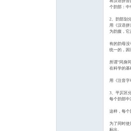
将汉语拼音
筑
个韵部：中
2、韵部划
用《汉语拼
为韵腹，它
有的韵母没
统一的，因
社
所谓“同身
在科学的基
用《注音字
3、平仄区
每个韵部中
这样，每个
区
为了同时使
标出。