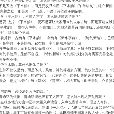
《平水韵》已是历史定论，怎么能用今韵去修改平水韵呢？”
不是要改《平水韵》，而是要改只准用《平水韵》的“单轨制”，建立新韵
订完善之处，那是另一个问题，不属于诗韵改革的范畴。
不学《平水韵》，不懂入声字，怎么能读懂古诗呢？”
是要“改掉”《平水韵》，更不是要让大家用今韵去读古诗，而是要建立以
《平水韵》，懂得入声字。不但如此，为继承古典诗词的传统，还要精研《
行”，就是这个意思。
双轨并行，古韵有《平水韵》，今韵有《新华字典》。《诗韵新编》，已经
》是字典，不是韵书。它按拉丁字母的顺序编排，因
按声母编排，而不是按韵母编排的。《新华字典》只解决读音问题，不解
为韵书使用，显然不合适。《诗韵新编》对韵部的划分仍有需要完善之处
用多有不便。
不依平水韵，算什么旧体诗呢？”
志并不仅仅是韵，而是体式，风格、神韵等诸多方面。韵仅仅是其中一个
宋音为依据划分的。时过“音”迁，代有新韵，这是历史的必然规律。其实
来说，也是“今韵”；与《诗经》《楚辞》，相去甚远；即于唐韵，亦多异
新的韵书，必须划分入声韵部。”
普通话为依据。普通话里已没有了入声字，怎么能出现入声韵部呢？
现在很多地方方言中还有大量入声读音，入声也应算今声，理当入今韵。”
为国家、民族的代表语言。即如《平水韵》，也是以当时流行最普遍的“官
言划韵，就不可能有全国统一的韵书，这既有悖于国家大政方针，也有悖