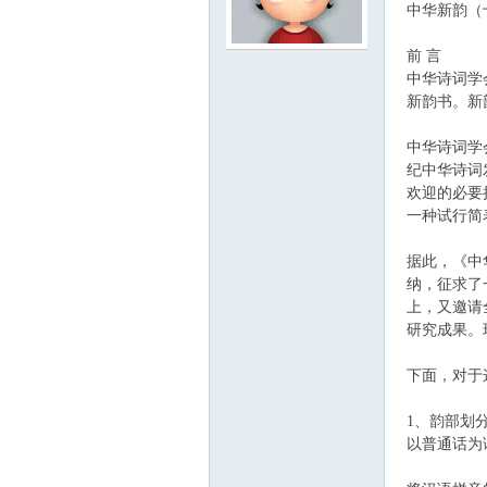
中华新韵（
前 言
云
中华诗词学
新韵书。新
中华诗词学
纪中华诗词
欢迎的必要
一种试行简
据此，《中
小
纳，征求了
上，又邀请
研究成果。
下面，对于
1、韵部划
以普通话为