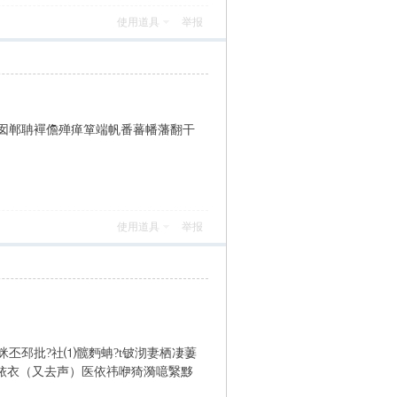
使用道具
举报
囡郸聃襌儋殚瘅箪端帆番蕃幡藩翻干
使用道具
举报
丕邳批?社⑴髋麪蚺?t铍沏妻栖凄萋
铱衣（又去声）医依祎咿猗漪噫繄黟