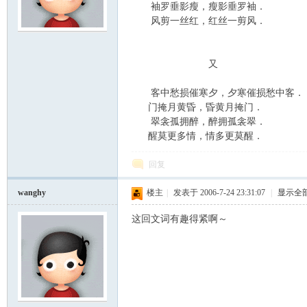
袖罗垂影瘦，瘦影垂罗袖．
风剪一丝红，红丝一剪风．
云
又
客中愁损催寒夕，夕寒催损愁中客．
门掩月黄昏，昏黄月掩门．
翠衾孤拥醉，醉拥孤衾翠．
醒莫更多情，情多更莫醒．
回复
小
wanghy
楼主
|
发表于 2006-7-24 23:31:07
|
显示全
这回文词有趣得紧啊～