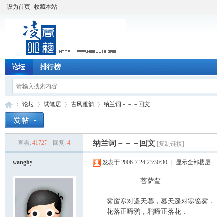
设为首页
收藏本站
论坛
排行榜
论坛
试笔居
古风雅韵
纳兰词－－－回文
纳兰词－－－回文
查看:
41727
|
回复:
4
[复制链接]
凌
»
›
›
›
wanghy
发表于 2006-7-24 23:30:30
|
显示全部楼层
菩萨蛮
雾窗寒对遥天暮，暮天遥对寒窗雾．
花落正啼鸦，鸦啼正落花．