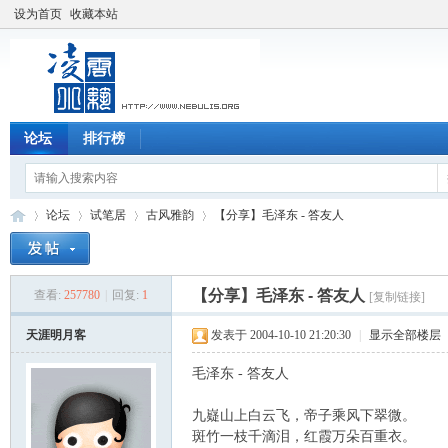
设为首页
收藏本站
论坛
排行榜
论坛
试笔居
古风雅韵
【分享】毛泽东 - 答友人
【分享】毛泽东 - 答友人
查看:
257780
|
回复:
1
[复制链接]
凌
»
›
›
›
天涯明月客
发表于 2004-10-10 21:20:30
|
显示全部楼层
毛泽东 - 答友人
九嶷山上白云飞，帝子乘风下翠微。
斑竹一枝千滴泪，红霞万朵百重衣。