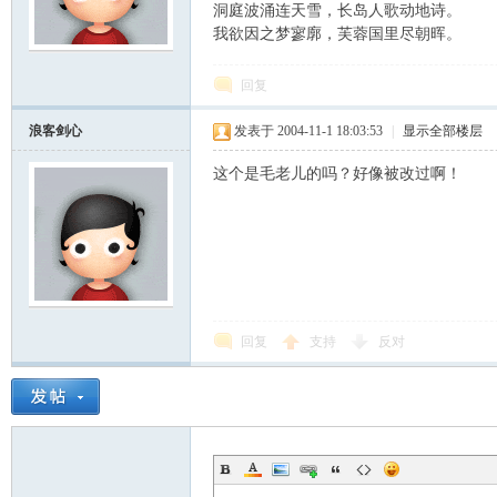
洞庭波涌连天雪，长岛人歌动地诗。
我欲因之梦寥廓，芙蓉国里尽朝晖。
云
回复
浪客剑心
发表于 2004-11-1 18:03:53
|
显示全部楼层
这个是毛老儿的吗？好像被改过啊！
小
回复
支持
反对