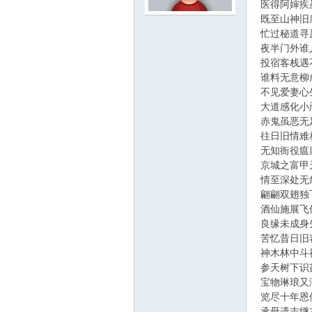
医得阿婶疾
既至山神旧
忙过秘道寻
夜半门外谁
投宿客栈遇
谁料无意柳
不见爱妻心
大道感化小
赤鬼虽恶无
往日旧情难
无知衙役瘟
京城之富甲
情至深处无
翩翩双翅独
酒仙施展飞
良缘未成身
苦忆昔日旧
神木林中斗
参天树下识
宝物琳琅又
览尽十年恩
承母遗志继