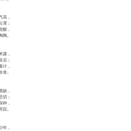
气高，
云霄；
觉醒，
陶陶。
术露，
巫后；
毒计，
水兽。
圆缺，
悲切；
深种，
芳踪。
少年，