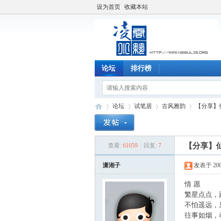
设为首页
收藏本站
论坛
排行榜
论坛
试笔居
古风雅韵
【分享】
【分享】
查看:
61059
|
回复:
7
凌
»
›
›
›
潇湘子
发表于 2004-
情 愿
繁星点点，
不怕遥远，
往事如烟，