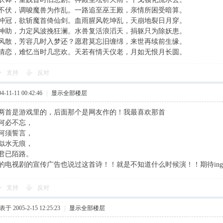
不伏，调唆魔兽为作乱。一路追至巫王殿，亲情所困受暗算。
冲冠，欲斩魔首倚仙剑。血雨腥风乾坤乱，天崩地裂日月穿。
神助，力定风波挽狂澜。水兽复活浪滔天，捐躯只为除妖患。
风散，芳容几时入梦还？愿君莫忘旧缠绵，来世再续前生缘。
情恋，难忆当时几悲欢。天若有情天仪老，月如无恨月长圆。
支持
反对
11-11 00:42:46
|
显示全部楼层
两首是游戏里的，后面那个是网友作的！我最喜欢那首
何必不忘，
何须誓言，
似水无痕，
君已陌路。
的电视剧的宣传广告也说过这首诗！！就是不知道什么时候演！！期待ing
支持
反对
于 2005-2-15 12:25:23
|
显示全部楼层