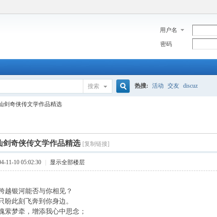
用户名
密码
热搜:
活动
交友
discuz
搜索
搜
仙剑奇侠传文学作品精选
索
仙剑奇侠传文学作品精选
[复制链接]
11-10 05:02:30
|
显示全部楼层
跨越银河能否与你相见？
只盼此刻飞奔到你身边。
魂萦梦牵，增添我心中思念；