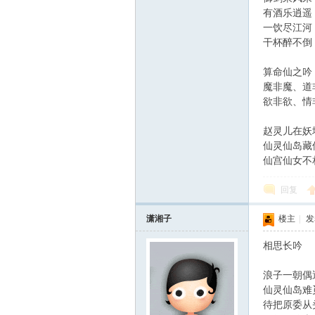
有酒乐逍遥
一饮尽江河
干杯醉不倒
算命仙之吟
魔非魔、道
欲非欲、情
赵灵儿在妖
仙灵仙岛藏
仙宫仙女不
回复
潇湘子
楼主
|
发表
相思长吟
浪子一朝偶
仙灵仙岛难
待把原委从