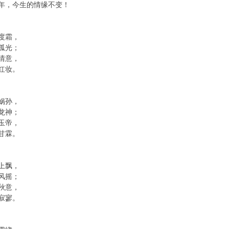
年，今生的情缘不变！
度霜，
孤光；
情意，
红妆。
娲孙，
龙神；
玉帝，
甘霖。
上飘，
风摇；
秋意，
寂寥。