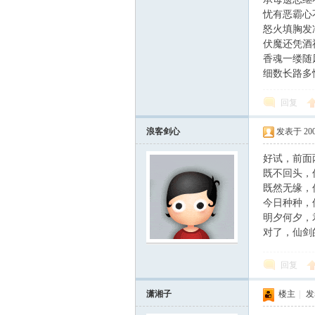
忧有恶霸心
怒火填胸发
伏魔还凭酒
香魂一缕随
细数长路多
回复
浪客剑心
发表于 2004-
好试，前面
既不回头，
既然无缘，
今日种种，
明夕何夕，
对了，仙剑
回复
潇湘子
楼主
|
发表