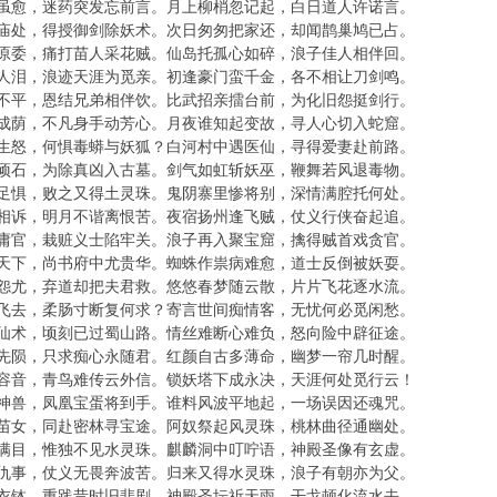
虽愈，迷药突发忘前言。月上柳梢忽记起，白日道人许诺言。
庙处，得授御剑除妖术。次日匆匆把家还，却闻鹊巢鸠已占。
原委，痛打苗人采花贼。仙岛托孤心如碎，浪子佳人相伴回。
人泪，浪迹天涯为觅亲。初逢豪门蛮千金，各不相让刀剑鸣。
不平，恩结兄弟相伴饮。比武招亲擂台前，为化旧怨挺剑行。
成荫，不凡身手动芳心。月夜谁知起变故，寻人心切入蛇窟。
生怒，何惧毒蟒与妖狐？白河村中遇医仙，寻得爱妻赴前路。
顽石，为除真凶入古墓。剑气如虹斩妖巫，鞭舞若风退毒物。
足惧，败之又得土灵珠。鬼阴寨里惨将别，深情满腔托何处。
相诉，明月不谐离恨苦。夜宿扬州逢飞贼，仗义行侠奋起追。
庸官，栽赃义士陷牢关。浪子再入聚宝窟，擒得贼首戏贪官。
天下，尚书府中尤贵华。蜘蛛作祟病难愈，道士反倒被妖耍。
怨尤，弃道却把夫君救。悠悠春梦随云散，片片飞花逐水流。
飞去，柔肠寸断复何求？寄言世间痴情客，无忧何必觅闲愁。
仙术，顷刻已过蜀山路。情丝难断心难负，怒向险中辟征途。
先陨，只求痴心永随君。红颜自古多薄命，幽梦一帘几时醒。
容音，青鸟难传云外信。锁妖塔下成永决，天涯何处觅行云！
神兽，凤凰宝蛋将到手。谁料风波平地起，一场误因还魂咒。
苗女，同赴密林寻宝途。阿奴祭起风灵珠，桃林曲径通幽处。
满目，惟独不见水灵珠。麒麟洞中叮咛语，神殿圣像有玄虚。
仇事，仗义无畏奔波苦。归来又得水灵珠，浪子有朝亦为父。
衣钵，重践昔时旧悲剧。神殿圣坛祈天雨，干戈顿化流水去。