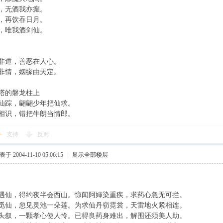
，无酒我亦癫。
，再饮吞日月。
，唯我酒剑仙。
非道，善恶在人心。
非情，姻缘由天定。
塔的磐龙柱上
仙踪，翩翩少年把仙求。
相识，错把牛朗当情郎。
支持
反对
于 2004-11-10 05:06:15
|
显示全部楼层
遇仙，得约夜半会西山。惊闻阿婶染重疾，求药心急无可拦。
觅仙，忽见灵池一朵莲。为求仙丹窃霓裳，天雷地火紧相连。
头叙，一颗孝心使人怜。已得良药身难出，解围还须美人助。