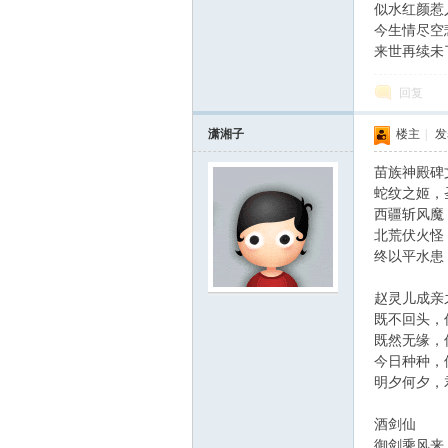
似水红颜惹
今生情尽空
来世再续未
回复
潇湘子
楼主
|
发表
苗族神殿碑
蛇纹之姬，
西疆斩风魔
北荒伏火怪
终以平水患
赵灵儿成亲
既不回头，
既然无缘，
今日种种，
明夕何夕，
酒剑仙
御剑乘风来