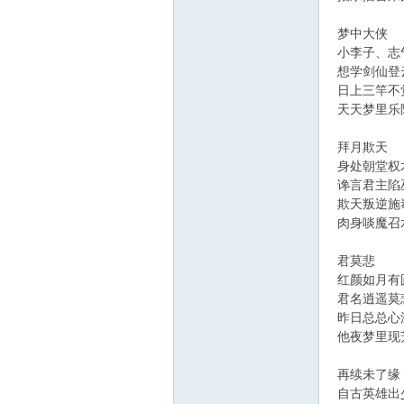
梦中大侠
小李子、志
想学剑仙登
日上三竿不
天天梦里乐
拜月欺天
身处朝堂权
谗言君主陷
欺天叛逆施
肉身啖魔召
君莫悲
红颜如月有
君名逍遥莫
昨日总总心
他夜梦里现
再续未了缘
自古英雄出