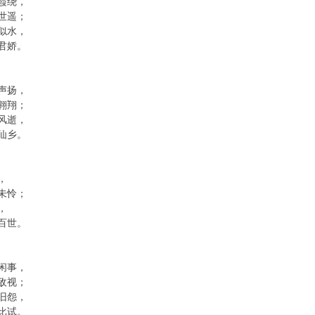
霞绕，
世遥；
似水，
君娇。
声扬，
翱翔；
风逝，
仙乡。
，
未怜；
，
百世。
闲事，
敌视；
旧怨，
比试。