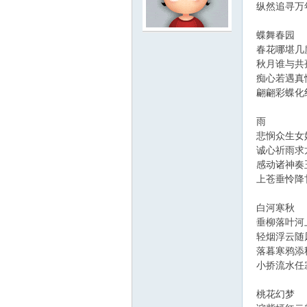
纵然追寻万
蝶舞春园
云
春花哪堪几
秋月谁与共
痴心若遇真
翩翩彩蝶化
雨
悲悯众生女
诚心祈雨求
感动诸神奏
小
上苍垂怜降
白河寒秋
垂柳落叶河
轻烟浮云随
落暮寒鸦添
小挢流水任
桃花幻梦