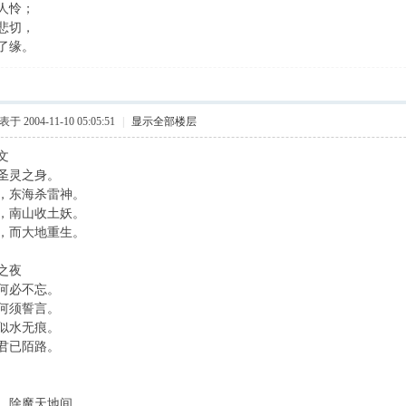
人怜；
悲切，
了缘。
于 2004-11-10 05:05:51
|
显示全部楼层
文
圣灵之身。
，东海杀雷神。
，南山收土妖。
，而大地重生。
之夜
何必不忘。
何须誓言。
似水无痕。
君已陌路。
，除魔天地间。