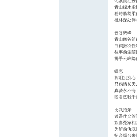
诧紫嫣红云
筑
青山绿水尘
粉铸脂凝柔
桃林深处伴
云谷鹤峰
青山幽谷笛
白鹤振羽任
往事前尘随
携手云峰隐
社
蝶恋
挥泪别痴心
只怨情长天
真爱永不悔
盼君忆我千
比武招亲
逍遥仗义管
欢喜冤家相
区
为解前仇泯
招亲擂台来