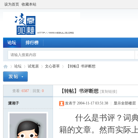
设为首页
收藏本站
论坛
排行榜
论坛
试笔居
文心荟萃
【转帖】书评断想
【转帖】书评断想
查看:
6587
|
回复:
0
[复制链接]
凌
»
›
›
›
潇湘子
发表于 2004-11-17 03:51:38
|
显示全部楼层
什么是书评？词典上
籍的文章。然而实际