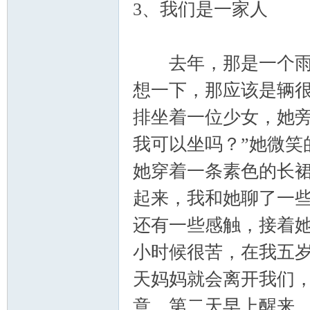
3、我们是一家人
去年，那是一个雨夜
想一下，那应该是辆
排坐着一位少女，她旁
我可以坐吗？”她微笑
她穿着一条素色的长
起来，我和她聊了一
还有一些感触，接着她
小时候很苦，在我五
天妈妈就会离开我们
意。第二天早上醒来