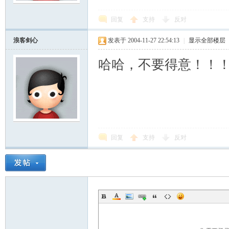
回复
支持
反对
浪客剑心
发表于 2004-11-27 22:54:13
|
显示全部楼层
哈哈，不要得意！！
回复
支持
反对