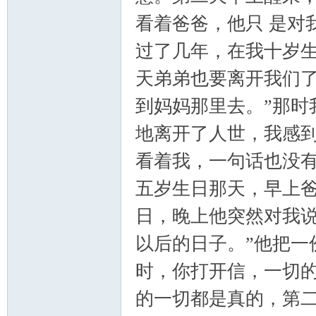
看着爸爸，他只 是对
过了几年，在我十岁生
天弟弟也要离开我们了
到妈妈那里去。”那时我
地离开了人世，我感
看着我，一句话也没
五岁生日那天，早上
日，晚上他突然对我说
以后的日子。”他把一
时，你打开信，一切的
的一切都是真的，第二