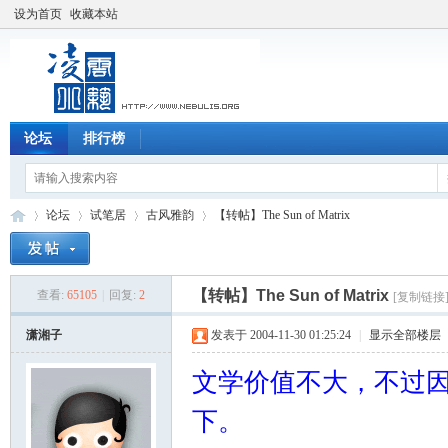
设为首页
收藏本站
论坛
排行榜
论坛
试笔居
古风雅韵
【转帖】The Sun of Matrix
【转帖】The Sun of Matrix
查看:
65105
|
回复:
2
[复制链接
凌
»
›
›
›
潇湘子
发表于 2004-11-30 01:25:24
|
显示全部楼层
文学价值不大，不过
下。