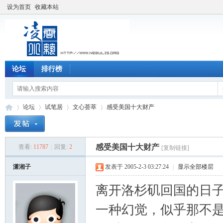
设为首页
收藏本站
论坛
排行榜
论坛
试笔居
文心荟萃
感受美国十大财产
感受美国十大财产
查看:
11787
|
回复:
2
[复制链接]
凌
»
›
›
›
潇湘子
发表于 2005-2-3 03:27:24
|
显示全部楼层
离开洛杉矶回国的日
一种幻觉，似乎那不是