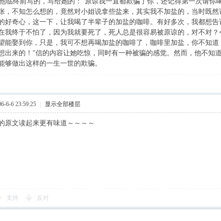
临终前写的，写给她的："原谅我一直都欺骗了你，还记得第一次请你
张，不知怎么想的，竟然对小姐说拿些盐来，其实我不加盐的，当时既然
的好奇心，这一下，让我喝了半辈子的加盐的咖啡。有好多次，我都想告
在我终于不怕了，因为我就要死了，死人总是很容易被原谅的，对不对？
望能娶到你，只是，我可不想再喝加盐的咖啡了，咖啡里加盐，你不知道
想出来的！"信的内容让她吃惊，同时有一种被骗的感觉。然而，他不知道
能够做出这样的一生一世的欺骗。
6-6 23:59:25
|
显示全部楼层
的原文读起来更有味道～～～～
支持
反对