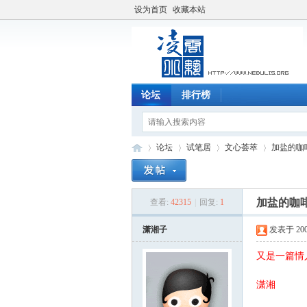
设为首页
收藏本站
论坛
排行榜
论坛
试笔居
文心荟萃
加盐的咖
加盐的咖
查看:
42315
|
回复:
1
凌
»
›
›
›
潇湘子
发表于 2005-
又是一篇情
潇湘