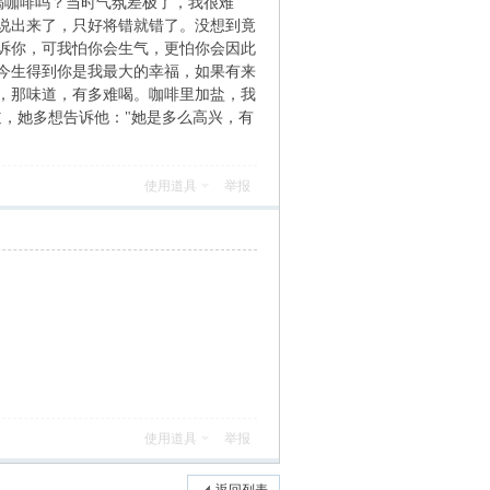
喝咖啡吗？当时气氛差极了，我很难
说出来了，只好将错就错了。没想到竟
诉你，可我怕你会生气，更怕你会因此
今生得到你是我最大的幸福，如果有来
，那味道，有多难喝。咖啡里加盐，我
，她多想告诉他："她是多么高兴，有
使用道具
举报
使用道具
举报