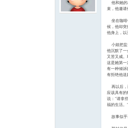
他和她的相
束，他邀
云
坐在咖啡馆
候，他却突
他身上，
小姐把盐拿
他沉默了一
又苦又咸。
这是她第一
有一种倾诉
小
有拒绝他
再以后，两
应该具有的
说："请拿
福的生活。
故事似乎