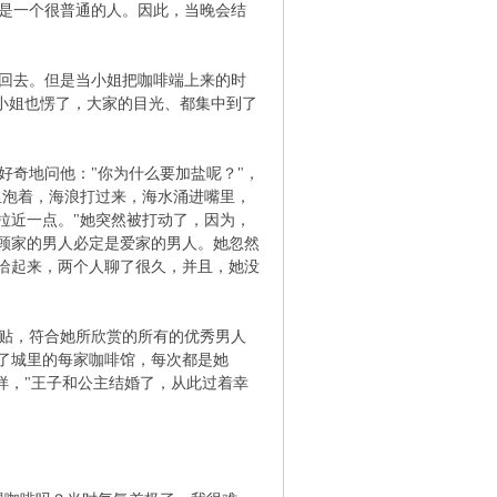
是一个很普通的人。因此，当晚会结
。
回去。但是当小姐把咖啡端上来的时
小姐也愣了，大家的目光、都集中到了
奇地问他："你为什么要加盐呢？"，
里泡着，海浪打过来，海水涌进嘴里，
拉近一点。"她突然被打动了，因为，
顾家的男人必定是爱家的男人。她忽然
洽起来，两个人聊了很久，并且，她没
贴，符合她所欣赏的所有的优秀男人
了城里的每家咖啡馆，每次都是她
样，"王子和公主结婚了，从此过着幸
去世。