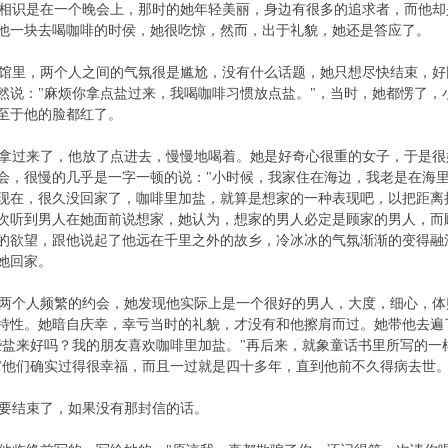
识是在一个晚会上，那时的她年轻美丽，身边有很多的追求者，而他却
请他一块去喝咖啡的时侯，她很吃惊，然而，出于礼貌，她还是答应了
里，两个人之间的气氛很是尴尬，没有什么话题，她只想尽快结束，好
然说："麻烦你拿点盐过来，我喝咖啡习惯放点盐。"，当时，她都愣了，
以至于他的脸都红了。
过来了，他放了点进去，慢慢地喝着。她是好奇心很重的女子，于是很好
会，很慢的几乎是一字一顿的说："小时候，我家住在海边，我老是在海
现在，很久没回家了，咖啡里加盐，就算是想家的一种表现吧，以把距离
次听到男人在她面前说想家，她认为，想家的男人必定是顾家的男人，而
的欲望，跟他说起了他远在千里之外的故乡，冷冰冰的气氛渐渐的变得融
送她回家。
个人频繁的约会，她发现他实际上是一个很好的男人，大度，细心，体
特性。她暗自庆幸，幸亏当时的礼貌，才没有和他擦肩而过。她带他去遍
些盐来好吗？我的朋友喜欢咖啡里加盐。"再后来，就象童话书里所写的一
"他们确实过得很幸福，而且一过就是四十多年，直到他前不久得病
要结束了，如果没有那封信的话。