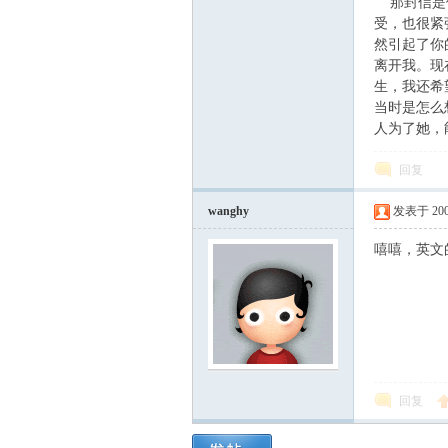
那封信是他
筑
受，也很紧
然引起了你
离开我。现
生，我还希
当时是怎么
人为了她，
回复
社
wanghy
发表于 2006-
嘻嘻，英文
回复
区