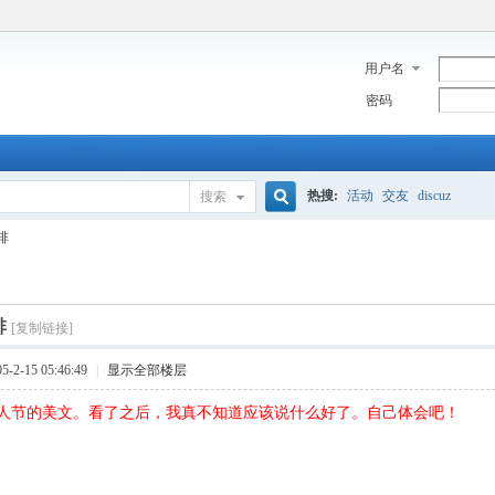
用户名
密码
热搜:
活动
交友
discuz
搜索
搜
啡
索
啡
[复制链接]
2-15 05:46:49
|
显示全部楼层
人节的美文。看了之后，我真不知道应该说什么好了。自己体会吧！