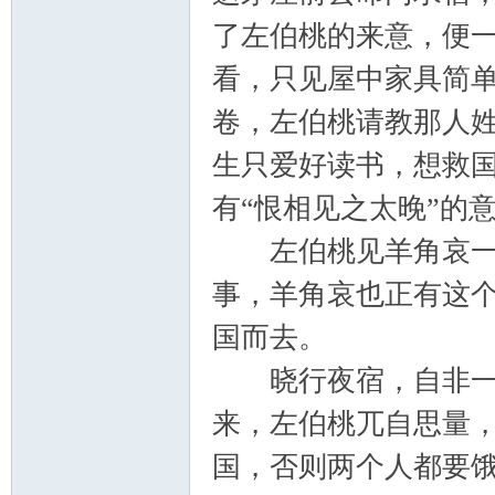
筑
了左伯桃的来意，便
看，只见屋中家具简
卷，左伯桃请教那人
生只爱好读书，想救
有“恨相见之太晚”的
社
左伯桃见羊角哀一表
事，羊角哀也正有这
国而去。
晓行夜宿，自非一日
来，左伯桃兀自思量
区
国，否则两个人都要