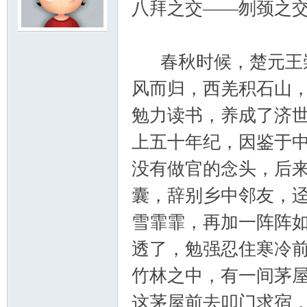
八拜之交——刎颈之交
云
春秋时候，楚元王崇
风而归，西羌积石山
勉力读书，养成了济
上五十年纪，因鉴于
没有做官的念头，后
小
囊，辞别乡中邻友，
雪霏霏，再加一阵阵
透了，勉强忍住寒冷
竹林之中，有一间茅
这茅屋前去叩门求宿