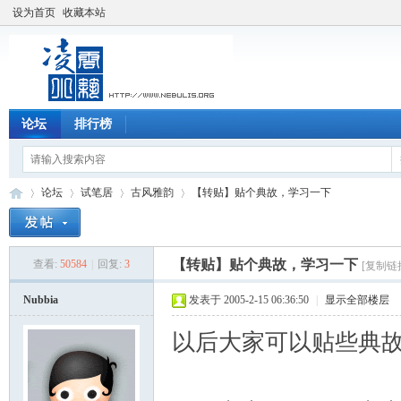
设为首页
收藏本站
论坛
排行榜
论坛
试笔居
古风雅韵
【转贴】贴个典故，学习一下
【转贴】贴个典故，学习一下
查看:
50584
|
回复:
3
[复制链
凌
»
›
›
›
Nubbia
发表于 2005-2-15 06:36:50
|
显示全部楼层
以后大家可以贴些典