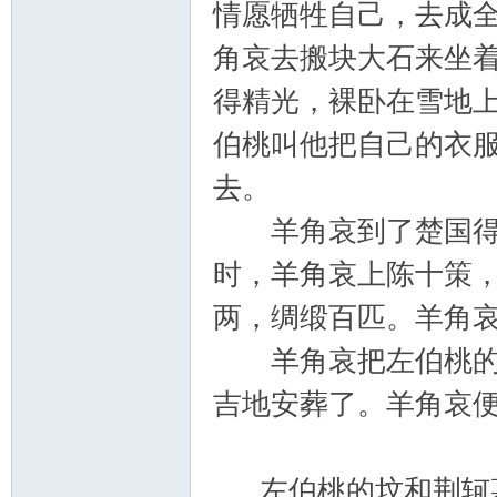
情愿牺牲自己，去成
角哀去搬块大石来坐
得精光，裸卧在雪地
伯桃叫他把自己的衣
去。
羊角哀到了楚国得由
时，羊角哀上陈十策
两，绸缎百匹。羊角
羊角哀把左伯桃的尸
吉地安葬了。羊角哀
左伯桃的坟和荆轲墓