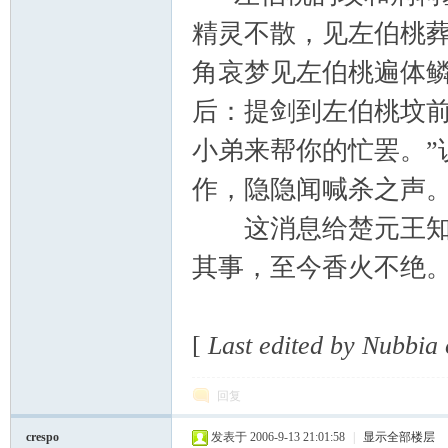
精灵不散，见左伯桃
角哀梦见左伯桃遍体
后：提剑到左伯桃坟前
小弟来帮你的忙罢。”
作，隐隐闻喊杀之声
这消息给楚元王知道
其事，至今香火不绝
[
Last edited by Nubbia
回复
crespo
发表于 2006-9-13 21:01:58
|
显示全部楼层