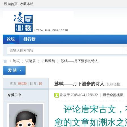
设为首页
收藏本站
论坛
排行榜
论坛
试笔居
古风雅韵
苏轼——月下漫步的诗人
苏轼——月下漫步的诗人
查看:
68936
|
回复:
10
[复制链接]
凌
»
›
›
›
令狐二中
发表于 2005-10-4 17:58:32
|
显示全部楼层
评论唐宋古文，有一个
愈的文章如潮水之