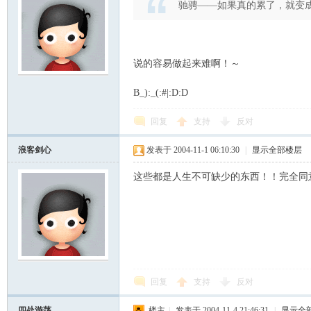
驰骋——如果真的累了，就变
说的容易做起来难啊！～
B_):_(:#|:D:D
回复
支持
反对
浪客剑心
发表于 2004-11-1 06:10:30
|
显示全部楼层
这些都是人生不可缺少的东西！！完全同
回复
支持
反对
四处游荡
楼主
|
发表于 2004-11-4 21:46:31
|
显示全