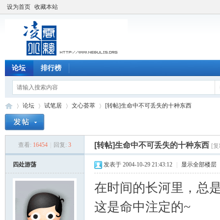
设为首页
收藏本站
论坛
排行榜
论坛
试笔居
文心荟萃
[转帖]生命中不可丢失的十种东西
[转帖]生命中不可丢失的十种东西
查看:
16454
|
回复:
3
[
凌
»
›
›
›
四处游荡
发表于 2004-10-29 21:43:12
|
显示全部楼层
在时间的长河里，总
这是命中注定的~