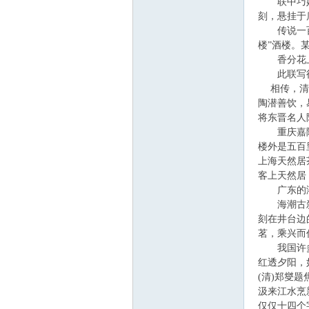
联中巧妙的
筑
刻，悬挂于
传说一百多
楼”酒楼。
香分花上
此联写得很
相传，清代
陶潜善饮，
将东晋名人
重庆嘉陵
社
楼外是五百
上海天然居
客上天然居
广东的潮阳
海潮古刹位
刻在井台边
茗，乘兴而
我国许多
红透夕阳，
(清)郑燮
区
汲来江水烹
仅仅十四个