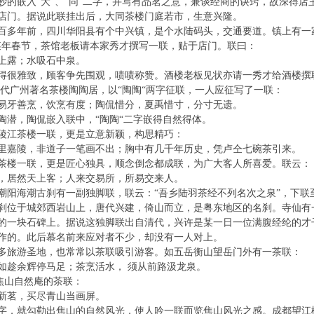
嵌入“大”、“同”二字，并写有品茗之意，兼谈经商的诀窍，故深得店
店门。据说此联挂出后，大同茶楼门庭若市，生意兴隆。
年前，四川华阳县有个中兴镇，是个水陆码头，交通要道。镇上有一家“
某年春节，茶馆老板请本家秀才撰写一联，贴于店门。联曰：
露；水吸石中泉。
雅致，顾客争先围观，啧啧称赞。酒楼老板见状亦请一秀才给酒楼撰
广州著名茶楼陶陶居，以“陶陶“两字征联，一人应征写了一联：
易牙善烹，饮烹有度；陶侃惜分，夏禹惜寸，分寸无遗。
陶潜，陶侃嵌入联中，“陶陶“二字嵌得自然得体。
江茶楼一联，更是立意新颖，构思精巧：
里嘉陵，非道子一笔画不出；胸中有几千年历史，凭卢仝七碗茶引来。
茶楼一联，更是匠心独具，顺念倒念都成联，为广大客人所喜爱。联云：
，居然天上客；人来交易所，所易交来人。
海潮古刹有一副独脚联，联云：“吾乡陆羽茶经不列名次之泉”，下联
于城郊西岩山上，唐代兴建，倚山而立，是粤东地区的名刹。寺仙有一
的一块石碑上。据说这独脚联出自清代，兴许是某一日一位满腹经纶的才
作的。此后慕名前来应对者不少，却没有一人对上。
旅游圣地，也常常以茶联吸引游客。如五岳衡山望岳门外有一茶联：
如趁余辉停马足；茶烹活水， 须从前路汲龙泉。
题焦山自然庵的茶联：
新茗，买尽青山当画屏。
字，就勾勒出焦山的自然风光，使人吟一联而览焦山风光之感。成都望江