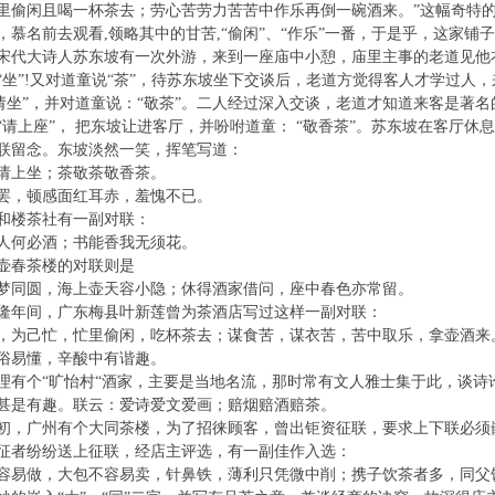
里偷闲且喝一杯茶去；劳心苦劳力苦苦中作乐再倒一碗酒来。”这幅奇特
，慕名前去观看,领略其中的甘苦,“偷闲”、“作乐”一番，于是乎，这家
大诗人苏东坡有一次外游，来到一座庙中小憩，庙里主事的老道见他
“坐”!又对道童说“茶”，待苏东坡坐下交谈后，老道方觉得客人才学过人
“请坐”，并对道童说：“敬茶”。二人经过深入交谈，老道才知道来客是著
“请上座”， 把东坡让进客厅，并吩咐道童： “敬香茶”。苏东坡在客厅
联留念。东坡淡然一笑，挥笔写道：
上坐；茶敬茶敬香茶。
，顿感面红耳赤，羞愧不已。
楼茶社有一副对联：
何必酒；书能香我无须花。
春茶楼的对联则是
同圆，海上壶天容小隐；休得酒家借问，座中春色亦常留。
年间，广东梅县叶新莲曾为茶酒店写过这样一副对联：
己忙，忙里偷闲，吃杯茶去；谋食苦，谋衣苦，苦中取乐，拿壶酒来
易懂，辛酸中有谐趣。
个“旷怡村“酒家，主要是当地名流，那时常有文人雅士集于此，谈诗
甚是有趣。联云：爱诗爱文爱画；赔烟赔酒赔茶。
广州有个大同茶楼，为了招徕顾客，曾出钜资征联，要求上下联必须嵌入
征者纷纷送上征联，经店主评选，有一副佳作入选：
做，大包不容易卖，针鼻铁，薄利只凭微中削；携子饮茶者多，同父