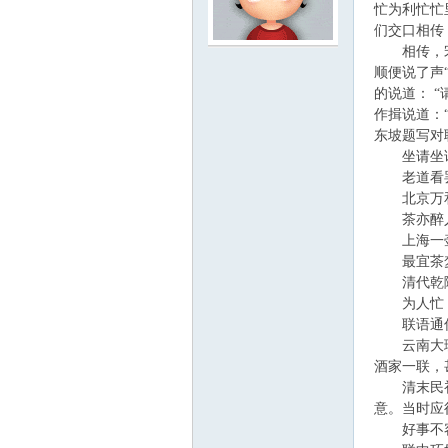
忙为利忙忙
们交口相传
相传，宋代
云
顺便说了声
的说道： 
作揖说道：
东坡题写对
坐请坐请
老道看罢
北京万和
茶亦醉人
上海一壶
小
最宜茶梦
清代乾隆
为人忙，为
联语通俗
云南大理有
酒家一联，
清末民初，
意。当时应
好事不容易