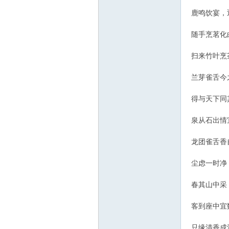
鹿鸣饮宴，
随手烹茗化
扫来竹叶烹
兰芽雀舌今
得与天下同
泉从石出情
龙团雀舌香
尘虑一时净
春其山中采
客到座中宜
只缘清香成