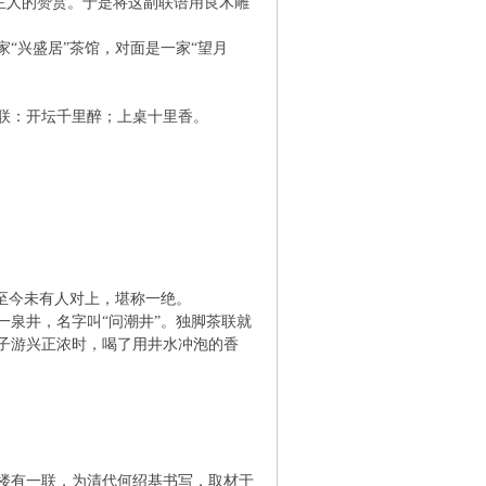
主人的赞赏。于是将这副联语用良木雕
兴盛居”茶馆，对面是一家“望月
联：开坛千里醉；上桌十里香。
至今未有人对上，堪称一绝。
泉井，名字叫“问潮井”。独脚茶联就
子游兴正浓时，喝了用井水冲泡的香
楼有一联，为清代何绍基书写，取材于