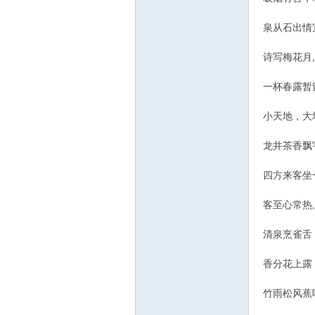
泉从石出情
诗写梅花月
一杯春露暂
小天地，大
龙井茶香飘
四方来客坐
客至心常热
清泉烹雀舌
香分花上露
竹雨松风蕉