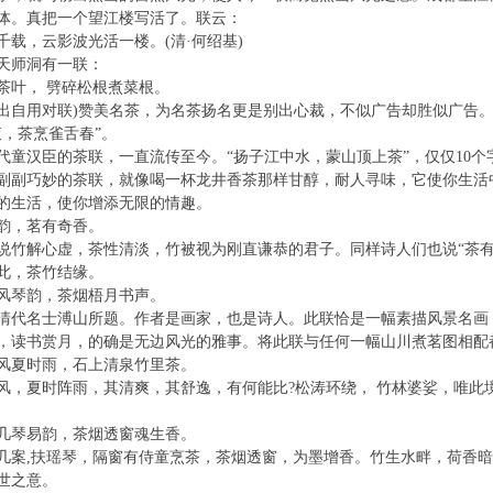
体。真把一个望江楼写活了。联云：
千载，云影波光活一楼。(清·何绍基)
天师洞有一联：
茶叶， 劈碎松根煮菜根。
出自用对联)赞美名茶，为名茶扬名更是别出心裁，不似广告却胜似广告
液，茶烹雀舌春”。
代童汉臣的茶联，一直流传至今。“扬子江中水，蒙山顶上茶”，仅仅10
巧妙的茶联，就像喝一杯龙井香茶那样甘醇，耐人寻味，它使你生活
的生活，使你增添无限的情趣。
，茗有奇香。
解心虚，茶性清淡，竹被视为刚直谦恭的君子。同样诗人们也说“茶有
此，茶竹结缘。
琴韵，茶烟梧月书声。
名士溥山所题。作者是画家，也是诗人。此联恰是一幅素描风景名画
，读书赏月，的确是无边风光的雅事。将此联与任何一幅山川煮茗图相配
夏时雨，石上清泉竹里茶。
夏时阵雨，其清爽，其舒逸，有何能比?松涛环绕， 竹林婆娑，唯此
琴易韵，茶烟透窗魂生香。
,扶瑶琴，隔窗有侍童烹茶，茶烟透窗，为墨增香。竹生水畔，荷香暗
世之意。