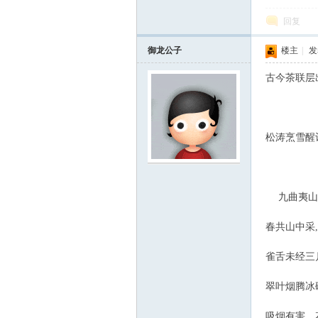
回复
御龙公子
楼主
|
发表
古今茶联层
松涛烹雪醒
九曲夷山采
春共山中采
雀舌未经三
翠叶烟腾冰
吸烟有害，