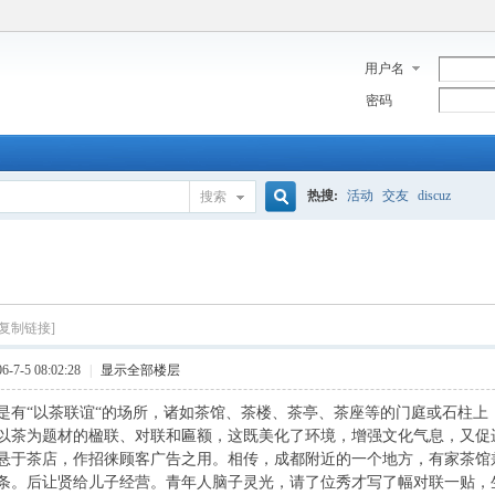
用户名
密码
热搜:
活动
交友
discuz
搜索
搜
索
[复制链接]
7-5 08:02:28
|
显示全部楼层
是有“以茶联谊“的场所，诸如茶馆、茶楼、茶亭、茶座等的门庭或石柱上
以茶为题材的楹联、对联和匾额，这既美化了环境，增强文化气息，又促
茶店，作招徕顾客广告之用。相传，成都附近的一个地方，有家茶馆
条。后让贤给儿子经营。青年人脑子灵光，请了位秀才写了幅对联一贴，