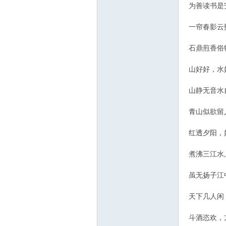
为善读书是
一帘春影云
石鼎煎香俗
山好好，水
山静无音水
青山似欲留
红透夕阳，
煮沸三江水
虽无扬子江
天下几人闲
斗酒恣欢，