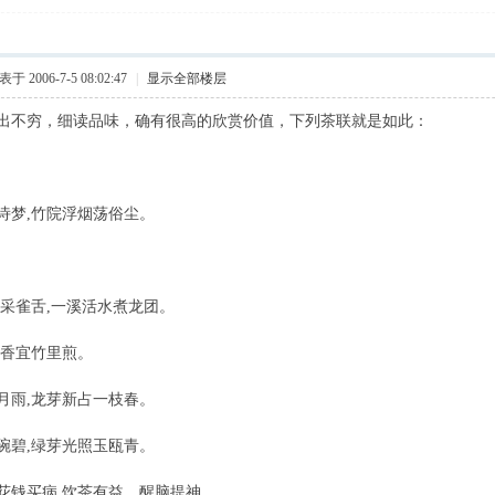
于 2006-7-5 08:02:47
|
显示全部楼层
出不穷，细读品味，确有很高的欣赏价值，下列茶联就是如此：
诗梦,竹院浮烟荡俗尘。
雀舌,一溪活水煮龙团。
,香宜竹里煎。
月雨,龙芽新占一枝春。
碗碧,绿芽光照玉瓯青。
花钱买病,饮茶有益，醒脑提神。