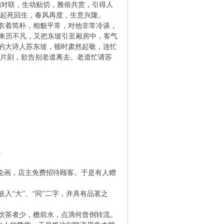
的对联，生动贴切，雅俗共赏，引得人
铺子起死回生，春风再度，生意兴隆。
衣着简朴，相貌平常，对他非常冷谈，
，来历不凡，又把东坡引至厢房中，客气
名的大诗人苏东坡，顿时肃然起敬，连忙
休息片刻，欲告别老道离去。老道忙请苏
。
论画，店主免费招待顾客。于是有人赠
“大”、“同”二字，并具有品茗之
饮茶者少，檐前水，点滴何曾倒转流。