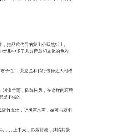
。
个字，把品质优异的蒙山茶跃然纸上。
中无形中多了几分诗意和文化的色彩，
君子性“，茶总是和精行俭德之人相模
，潇潇竹雨，阵阵松风，在这样的环境
都是不俗的。
境隔竹支灶，听风声水声，始可与夏雨
动，月上中天，影落荷池，其情其景