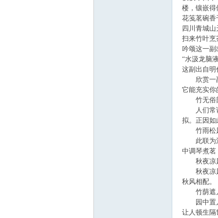
楼，镶嵌得
花笺茗碗香
四川青城山
扫来竹叶烹
吟颂这一副
“水汲龙脑
这副出自明
欣赏一副副
它能充实你
竹无俗韵
人们常说竹
拟。正因如
竹雨松风
此联为清代
中调琴煮茗
秋夜凉风
秋夜凉风，
秋风相配。
竹荫遮几
园中置几案
让人顿生隔