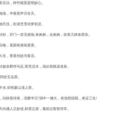
安乐法，种竹植茶是明妙心。
拖地，半夜茶声月在天。
物尽洗，松涛烹雪诗梦初灵。
好好，开门一笑无烦恼,来匆匆，去匆匆，饮茶几杯各西东。
自喻，茗因有泉味更香。
人住，香茗何妨为客尝。
好趁余辉停马足,茶烹活水，须从前路汲龙泉。
,同饮五岳茶。
中水,却有蒙山顶上茶。
，问杯茗待谁，消磨半日?洞中一佛大，有池荷招我，来证三生!
方向骚人正妙述,杯茶泛碧，庵前过客暂停车。