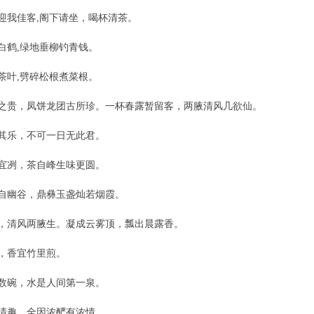
迎我佳客,阁下请坐，喝杯清茶。
白鹤,绿地垂柳钓青钱。
茶叶,劈碎松根煮菜根。
之贵，凤饼龙团古所珍。一杯春露暂留客，两腋清风几欲仙。
其乐，不可一日无此君。
宜冽，茶自峰生味更圆。
自幽谷，鼎彝玉盏灿若烟霞。
，清风两腋生。凝成云雾顶，瓢出晨露香。
，香宜竹里煎。
数碗，水是人间第一泉。
清趣，全因浓酽有浓情。