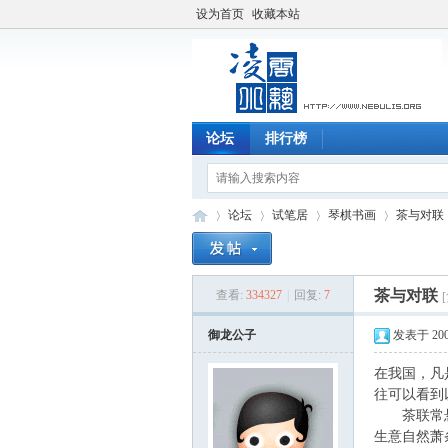
设为首页
收藏本站
论坛
排行榜
论坛
试笔居
琴棋书画
茶与对联
茶与对联
查看:
334327
|
回复:
7
凌
»
›
›
›
御龙公子
发表于 2006-
在我国，凡
往可以看到
茶联常悬于
生意自然萧