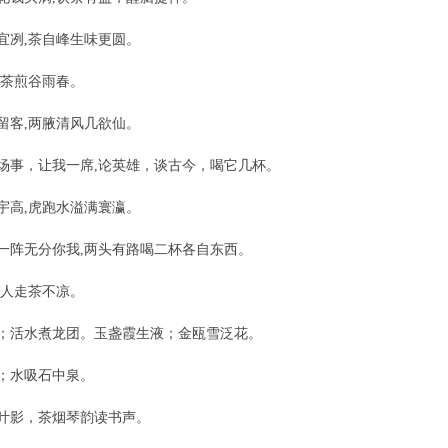
宜冽,茶自峰生味更圆。
,茶煎谷雨春。
留客,两腋清风几欲仙。
场事，让我一席,论英雄，谈古今，喝它几杯。
宇高,虎跑水溢满寰瀛。
一阵无分你我,两头有路喝二杯各自东西。
,人走茶不凉。
；活水煮龙团。玉盏霞生液；金瓯雪泛花。
；水吸石中泉。
叶影，茶烟琴韵读书声。