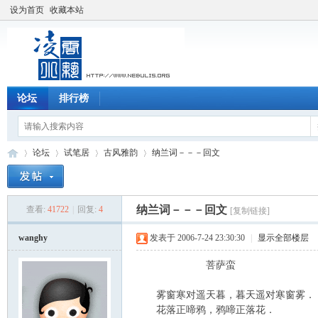
设为首页
收藏本站
论坛
排行榜
论坛
试笔居
古风雅韵
纳兰词－－－回文
纳兰词－－－回文
查看:
41722
|
回复:
4
[复制链接]
凌
»
›
›
›
wanghy
发表于 2006-7-24 23:30:30
|
显示全部楼层
菩萨蛮
雾窗寒对遥天暮，暮天遥对寒窗雾．
花落正啼鸦，鸦啼正落花．