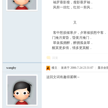
袖罗垂影瘦，瘦影垂罗袖．
风剪一丝红，红丝一剪风．
云
又
客中愁损催寒夕，夕寒催损愁中客．
门掩月黄昏，昏黄月掩门．
翠衾孤拥醉，醉拥孤衾翠．
醒莫更多情，情多更莫醒．
回复
小
wanghy
楼主
|
发表于 2006-7-24 23:31:07
|
显示全
这回文词有趣得紧啊～