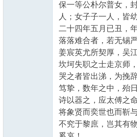
保一等公朴尔普女，
人；女子子一人，皆
二十四年五月已丑，
落落难合者，若无锡
姜宸英尤所契厚，吴
坎坷失职之士走京师
哭之者皆出涕，为挽
笃挚，数年之中，殆
诗以器之，应太傅之
将象贤而奕世也而靳
不究于黎庶，岂其有
奚哀！