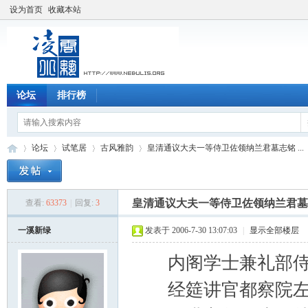
设为首页
收藏本站
论坛
排行榜
论坛
试笔居
古风雅韵
皇清通议大夫一等侍卫佐领纳兰君墓志铭 ...
皇清通议大夫一等侍卫佐领纳兰君墓
查看:
63373
|
回复:
3
凌
»
›
›
›
一溪新绿
发表于 2006-7-30 13:07:03
|
显示全部楼层
内阁学士兼礼部侍
经筵讲官都察院左