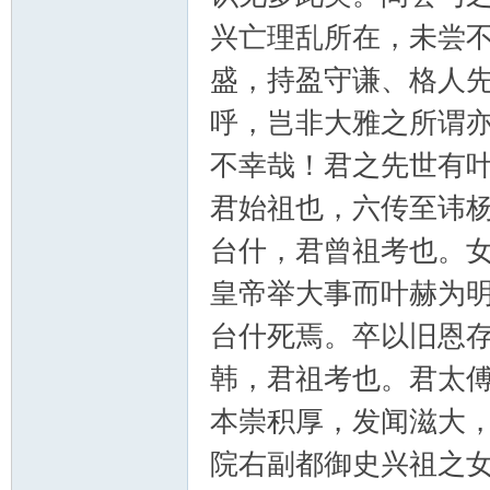
兴亡理乱所在，未尝
盛，持盈守谦、格人
呼，岂非大雅之所谓
不幸哉！君之先世有
君始祖也，六传至讳
台什，君曾祖考也。
皇帝举大事而叶赫为
台什死焉。卒以旧恩
韩，君祖考也。君太
本崇积厚，发闻滋大
院右副都御史兴祖之