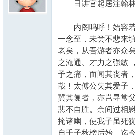
日讲官起居注翰林
云
内阁呜呼！始容若之
一念至，未尝不悲来
老矣，从吾游者亦众
之淹通、才力之强敏 
予之痛，而闻其丧者
小
哉！太傅公失其爱子
冀其复者，亦岂寻常
悲不自胜。余间过相
掩诸幽，使我子虽死
自壬子秋榜后始，迄