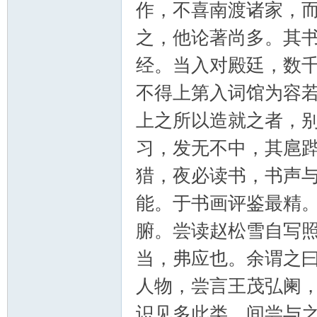
作，不喜南渡诸家，
之，他论著尚多。其
经。当入对殿廷，数
不得上第入词馆为容
上之所以造就之者，
习，发无不中，其扈
猎，夜必读书，书声
能。于书画评鉴最精
腑。尝读赵松雪自写
当，弗应也。余谓之
人物，尝言王茂弘阑
识见多此类。间尝与