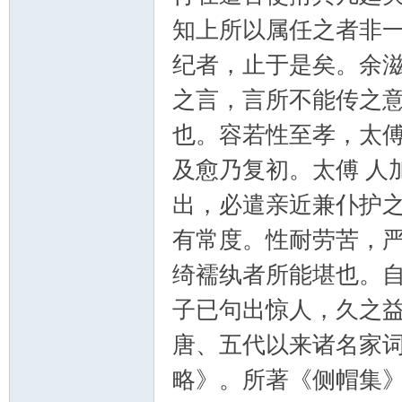
知上所以属任之者非
纪者，止于是矣。余
之言，言所不能传之
也。容若性至孝，太
及愈乃复初。太傅 人
出，必遣亲近兼仆护
有常度。性耐劳苦，
绮襦纨者所能堪也。
子已句出惊人，久之
唐、五代以来诸名家
略》。所著《侧帽集