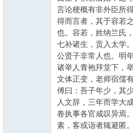
筑
言论梗概有非外臣所
得而言者，其于容若
也。容若，姓纳兰氏
七补诸生，贡入太学
公贤子非常人也。明
社
诸举人青袍拜堂下，
文体正变，老师宿儒
傅曰：吾子年少，其
人文辞，三年而学大
卷执事各官咸叹异焉
区
素，客或诣者辄避匿