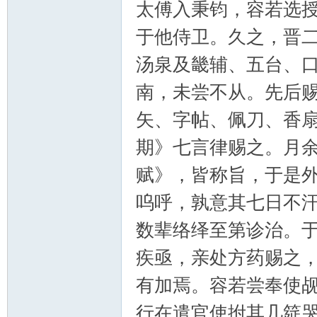
太傅入秉钧，容若选
于他侍卫。久之，晋
汤泉及畿辅、五台、
南，未尝不从。先后
矢、字帖、佩刀、香
期》七言律赐之。月
赋》，皆称旨，于是
呜呼，孰意其七日不
数辈络绎至第诊治。
疾亟，亲处方药赐之
有加焉。容若尝奉使
行在遣官使拊其几筵