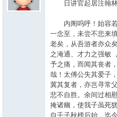
日讲官起居注翰林
云
内阁呜呼！始容若之
一念至，未尝不悲来
老矣，从吾游者亦众
之淹通、才力之强敏 
予之痛，而闻其丧者
小
哉！太傅公失其爱子
冀其复者，亦岂寻常
悲不自胜。余间过相
掩诸幽，使我子虽死
自壬子秋榜后始，迄