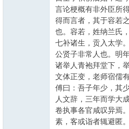
筑
言论梗概有非外臣所
得而言者，其于容若
也。容若，姓纳兰氏
七补诸生，贡入太学
公贤子非常人也。明
社
诸举人青袍拜堂下，
文体正变，老师宿儒
傅曰：吾子年少，其
人文辞，三年而学大
卷执事各官咸叹异焉
区
素，客或诣者辄避匿