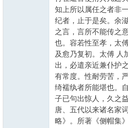
知上所以属任之者非
纪者，止于是矣。余
之言，言所不能传之
也。容若性至孝，太
及愈乃复初。太傅 人
出，必遣亲近兼仆护
有常度。性耐劳苦，
绮襦纨者所能堪也。
子已句出惊人，久之
唐、五代以来诸名家
略》。所著《侧帽集