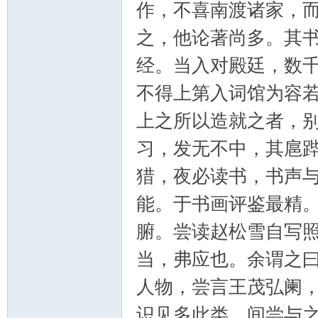
作，不喜南渡诸家，
之，他论著尚多。其
经。当入对殿廷，数
不得上第入词馆为容
上之所以造就之者，
习，发无不中，其扈
猎，夜必读书，书声
能。于书画评鉴最精
腑。尝读赵松雪自写
当，弗应也。余谓之
人物，尝言王茂弘阑
识见多此类。间尝与