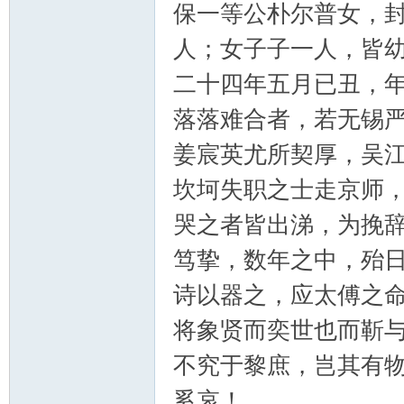
保一等公朴尔普女，
人；女子子一人，皆
二十四年五月已丑，
落落难合者，若无锡
姜宸英尤所契厚，吴
坎坷失职之士走京师
哭之者皆出涕，为挽
笃挚，数年之中，殆
诗以器之，应太傅之
将象贤而奕世也而靳
不究于黎庶，岂其有
奚哀！