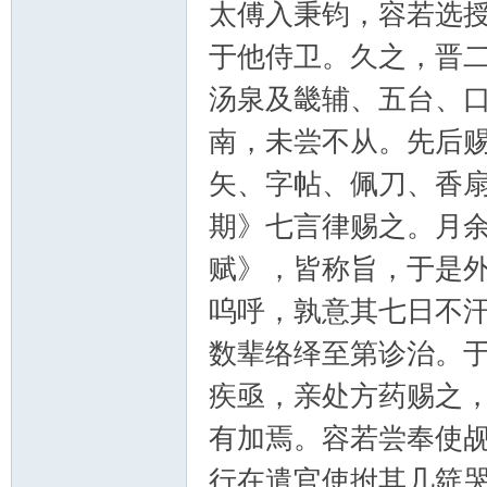
太傅入秉钧，容若选
于他侍卫。久之，晋
汤泉及畿辅、五台、
南，未尝不从。先后
矢、字帖、佩刀、香
期》七言律赐之。月
赋》，皆称旨，于是
呜呼，孰意其七日不
数辈络绎至第诊治。
疾亟，亲处方药赐之
有加焉。容若尝奉使
行在遣官使拊其几筵