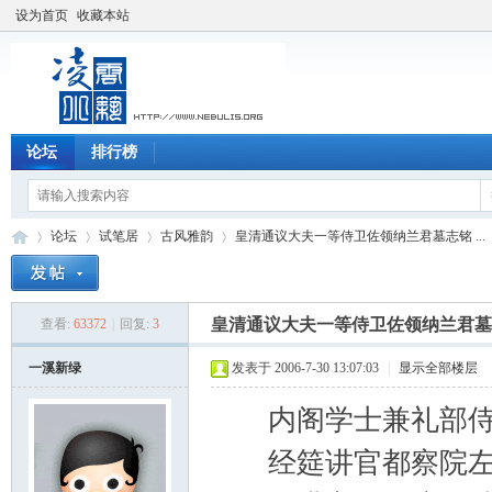
设为首页
收藏本站
论坛
排行榜
论坛
试笔居
古风雅韵
皇清通议大夫一等侍卫佐领纳兰君墓志铭 ...
皇清通议大夫一等侍卫佐领纳兰君墓
查看:
63372
|
回复:
3
凌
»
›
›
›
一溪新绿
发表于 2006-7-30 13:07:03
|
显示全部楼层
内阁学士兼礼部侍
经筵讲官都察院左