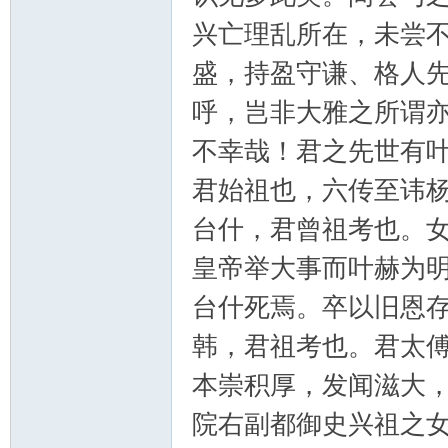
兴亡理乱所在，未尝
盛，持盈守谦、格人
呼，岂非大雅之所谓
不幸哉！君之先世有
君始祖也，六传至讳
台什，君曾祖考也。
皇帝举大事而叶赫为
台什死焉。卒以旧恩
韩，君祖考也。君太
本崇积厚，发闻滋大
院右副都御史兴祖之