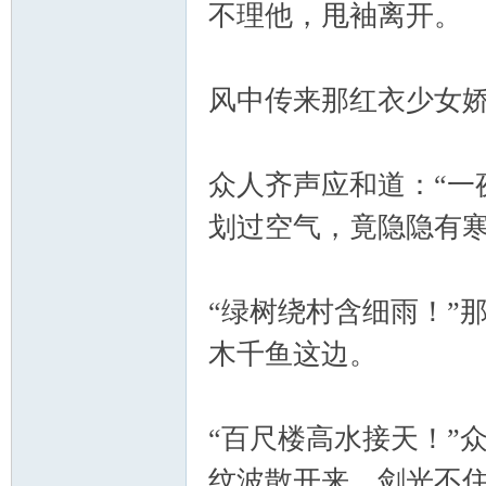
不理他，甩袖离开。
风中传来那红衣少女娇
众人齐声应和道：“一
划过空气，竟隐隐有
“绿树绕村含细雨！”
木千鱼这边。
“百尺楼高水接天！”
纹波散开来，剑光不