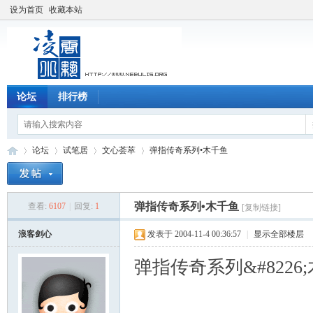
设为首页
收藏本站
论坛
排行榜
论坛
试笔居
文心荟萃
弹指传奇系列•木千鱼
弹指传奇系列•木千鱼
查看:
6107
|
回复:
1
[复制链接]
凌
»
›
›
›
浪客剑心
发表于 2004-11-4 00:36:57
|
显示全部楼层
弹指传奇系列&#8226