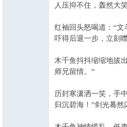
人压抑不住，轰然大
红袖回头怒喝道：“文
吓得后退一步，立刻
木千鱼抖抖缩缩地拔出
师兄留情。”
历封寒潇洒一笑，手中
归沉碧海！”剑光蓦然
木千鱼神情慌乱，低声