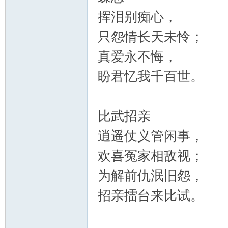
挥泪别痴心，
只怨情长天未怜；
真爱永不悔，
盼君忆我千百世。
比武招亲
逍遥仗义管闲事，
欢喜冤家相敌视；
为解前仇泯旧怨，
招亲擂台来比试。