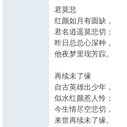
君莫悲
红颜如月有圆缺，
君名逍遥莫悲切；
昨日总总心深种，
他夜梦里现芳踪。
再续未了缘
自古英雄出少年，
似水红颜惹人怜；
今生情尽空悲切，
来世再续未了缘。