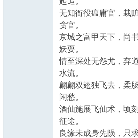
起追。
无知衙役瘟庸官，栽
贪官。
京城之富甲天下，尚
妖耍。
情至深处无怨尤，弃
水流。
翩翩双翅独飞去，柔
闲愁。
酒仙施展飞仙术，顷
征途。
良缘未成身先陨，只