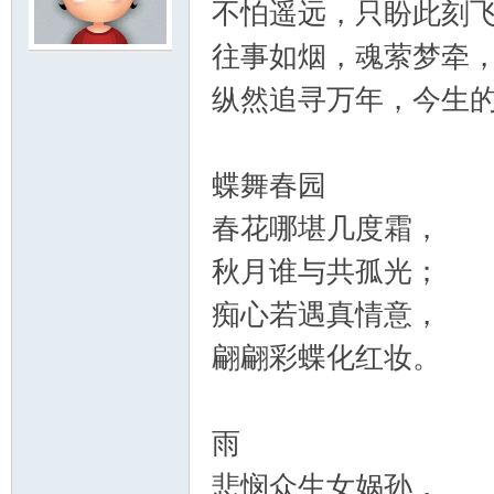
不怕遥远，只盼此刻
往事如烟，魂萦梦牵
云
纵然追寻万年，今生
蝶舞春园
春花哪堪几度霜，
秋月谁与共孤光；
小
痴心若遇真情意，
翩翩彩蝶化红妆。
雨
悲悯众生女娲孙，