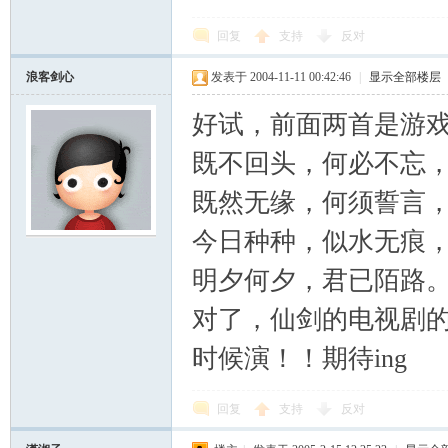
回复
支持
反对
浪客剑心
发表于 2004-11-11 00:42:46
|
显示全部楼层
好试，前面两首是游
既不回头，何必不忘
既然无缘，何须誓言
今日种种，似水无痕
明夕何夕，君已陌路
对了，仙剑的电视剧
时候演！！期待ing
回复
支持
反对