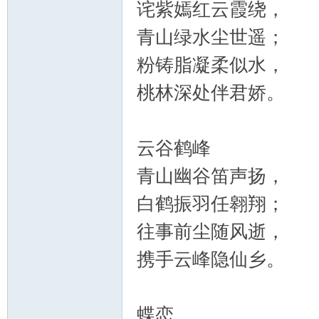
诧紫嫣红云霞绕，
青山绿水尘世遥；
粉铸脂凝柔似水，
桃林深处伴君娇。
云谷鹤峰
青山幽谷笛声扬，
白鹤振羽任翱翔；
往事前尘随风逝，
携手云峰隐仙乡。
蝶恋