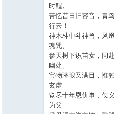
时醒。
苦忆昔日旧容音，青
行云！
神木林中斗神兽，凤
魂咒。
参天树下识苗女，同
幽处。
宝物琳琅又满目，惟
玄虚。
览尽十年恩仇事，仗
为父。