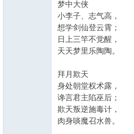
梦中大侠
小李子、志气高，
想学剑仙登云霄；
日上三竿不觉醒，
天天梦里乐陶陶。
拜月欺天
身处朝堂权术露，
谗言君主陷巫后；
欺天叛逆施毒计，
肉身啖魔召水兽。