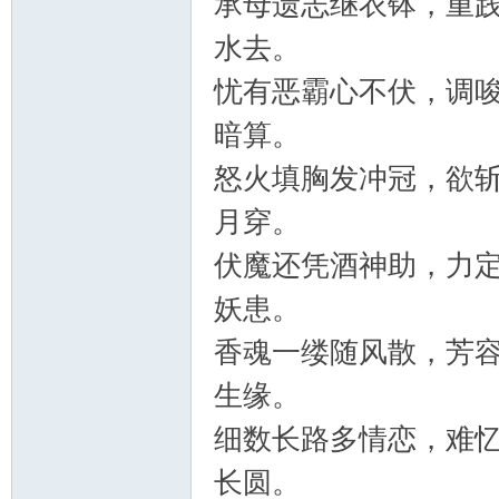
承母遗志继衣钵，重
水去。
忧有恶霸心不伏，调
暗算。
怒火填胸发冲冠，欲
月穿。
伏魔还凭酒神助，力
妖患。
香魂一缕随风散，芳
生缘。
细数长路多情恋，难
长圆。