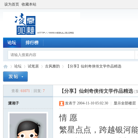
设为首页
收藏本站
论坛
排行榜
论坛
试笔居
古风雅韵
【分享】仙剑奇侠传文学作品精选
【分享】仙剑奇侠传文学作品精选
查看:
61071
|
回复:
7
[
凌
»
›
›
›
潇湘子
发表于 2004-11-10 05:02:30
|
显示全部楼层
情 愿
繁星点点，跨越银河