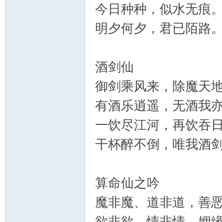
今日种种，似水无痕
明夕何夕，君已陌路
酒剑仙
御剑乘风来，除魔天
有酒乐逍遥，无酒我
一饮尽江河，再饮吞
干杯醉不倒，唯我酒
算命仙之吟
魔非魔、道非道，善
欲非欲、情非情，姻