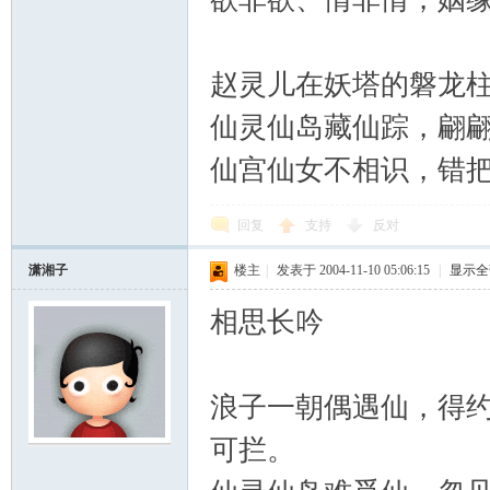
赵灵儿在妖塔的磐龙
仙灵仙岛藏仙踪，翩
仙宫仙女不相识，错
回复
支持
反对
潇湘子
楼主
|
发表于 2004-11-10 05:06:15
|
显示全
相思长吟
浪子一朝偶遇仙，得
可拦。