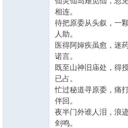
仙灵仙岛难觅仙，忽
相连。
待把原委从头叙，一
人助。
医得阿婶疾虽愈，迷
诺言。
既至山神旧庙处，得
已占。
忙过秘道寻原委，痛
伴回。
夜半门外谁人泪，浪
剑鸣。