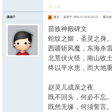
回复
潇湘子
楼主
|
发表于 2004-11-10 05:05:51
|
显示全
苗族神殿碑文
蛇纹之姬，圣灵之身
西疆斩风魔，东海杀
北荒伏火怪，南山收
终以平水患，而大地
赵灵儿成亲之夜
既不回头，何必不忘
既然无缘，何须誓言