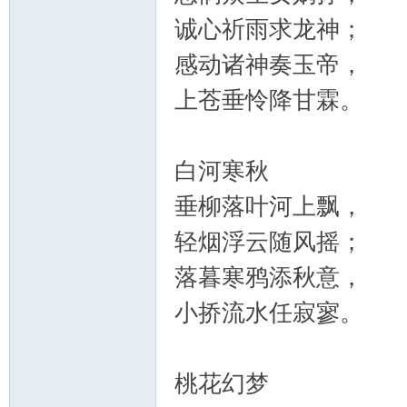
筑
诚心祈雨求龙神；
感动诸神奏玉帝，
上苍垂怜降甘霖。
白河寒秋
社
垂柳落叶河上飘，
轻烟浮云随风摇；
落暮寒鸦添秋意，
小挢流水任寂寥。
区
桃花幻梦