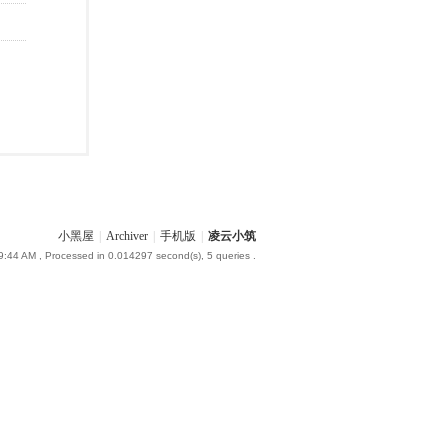
小黑屋
|
Archiver
|
手机版
|
凌云小筑
9:44 AM
, Processed in 0.014297 second(s), 5 queries .