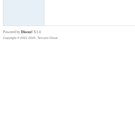
云
Powered by
Discuz!
X3.4
Copyright © 2001-2020, Tencent Cloud.
小