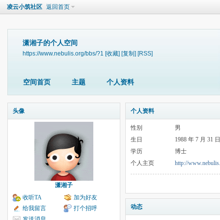
凌云小筑社区
返回首页
潇湘子的个人空间
https://www.nebulis.org/bbs/?1
[收藏]
[复制]
[RSS]
空间首页
主题
个人资料
头像
个人资料
性别
男
生日
1988 年 7 月 31 
学历
博士
个人主页
http://www.nebulis
潇湘子
收听TA
加为好友
动态
给我留言
打个招呼
发送消息