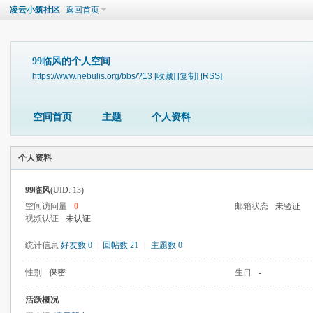
凌云小筑社区
返回首页
99临风的个人空间
https://www.nebulis.org/bbs/?13
[收藏]
[复制]
[RSS]
空间首页
主题
个人资料
个人资料
99临风
(UID: 13)
空间访问量
0
邮箱状态
未验证
视频认证
未认证
统计信息
好友数 0
|
回帖数 21
|
主题数 0
性别
保密
生日
-
活跃概况