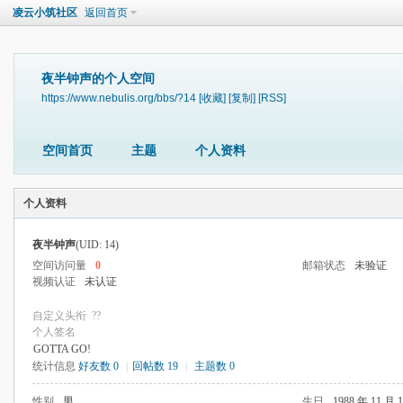
凌云小筑社区
返回首页
夜半钟声的个人空间
https://www.nebulis.org/bbs/?14
[收藏]
[复制]
[RSS]
空间首页
主题
个人资料
个人资料
夜半钟声
(UID: 14)
空间访问量
0
邮箱状态
未验证
视频认证
未认证
自定义头衔
??
个人签名
GOTTA GO!
统计信息
好友数 0
|
回帖数 19
|
主题数 0
性别
男
生日
1988 年 11 月 