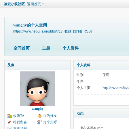
凌云小筑社区
返回首页
wanghy的个人空间
https://www.nebulis.org/bbs/?17
[收藏]
[复制]
[RSS]
空间首页
主题
个人资料
头像
个人资料
性别
保密
生日
个人主页
http://www.teaday
wanghy
动态
收听TA
加为好友
给我留言
打个招呼
现在还没有动态
发送消息