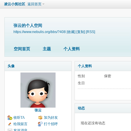
凌云小筑社区
返回首页
张云的个人空间
https://www.nebulis.org/bbs/?408
[收藏]
[复制]
[RSS]
空间首页
主题
个人资料
头像
个人资料
性别
保密
生日
动态
张云
收听TA
加为好友
现在还没有动态
给我留言
打个招呼
发送消息