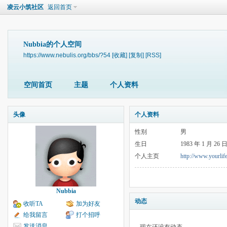
凌云小筑社区
返回首页
Nubbia的个人空间
https://www.nebulis.org/bbs/?54
[收藏]
[复制]
[RSS]
空间首页
主题
个人资料
头像
个人资料
性别
男
生日
1983 年 1 月 26 
个人主页
http://www.yourlif
Nubbia
动态
收听TA
加为好友
给我留言
打个招呼
发送消息