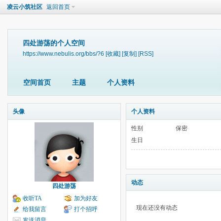
凌云小筑社区
返回首页
四处游荡的个人空间
https://www.nebulis.org/bbs/?6
[收藏]
[复制]
[RSS]
空间首页
主题
个人资料
头像
个人资料
性别
保密
生日
动态
四处游荡
收听TA
加为好友
现在还没有动态
给我留言
打个招呼
发送消息