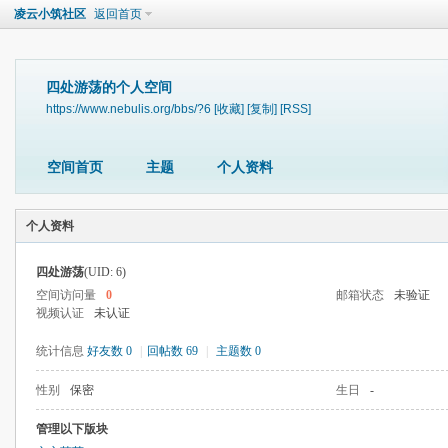
凌云小筑社区
返回首页
四处游荡的个人空间
https://www.nebulis.org/bbs/?6
[收藏]
[复制]
[RSS]
空间首页
主题
个人资料
个人资料
四处游荡
(UID: 6)
空间访问量
0
邮箱状态
未验证
视频认证
未认证
统计信息
好友数 0
|
回帖数 69
|
主题数 0
性别
保密
生日
-
管理以下版块