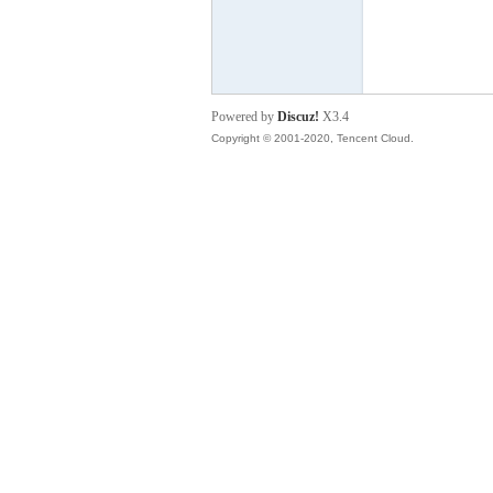
云
Powered by
Discuz!
X3.4
Copyright © 2001-2020, Tencent Cloud.
小