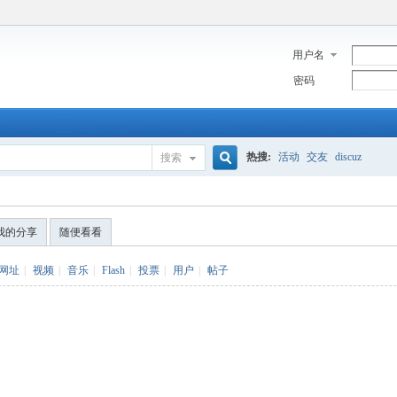
用户名
密码
热搜:
活动
交友
discuz
搜索
搜
我的分享
随便看看
索
网址
|
视频
|
音乐
|
Flash
|
投票
|
用户
|
帖子