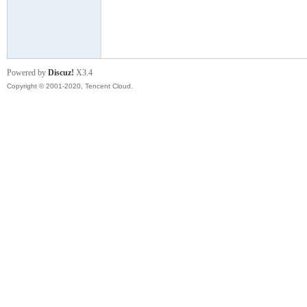
云
Powered by
Discuz!
X3.4
Copyright © 2001-2020, Tencent Cloud.
小