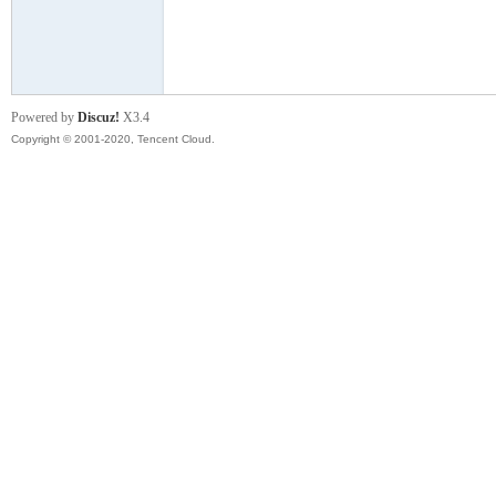
云
Powered by
Discuz!
X3.4
Copyright © 2001-2020, Tencent Cloud.
小