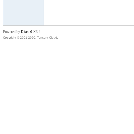
云
Powered by
Discuz!
X3.4
Copyright © 2001-2020, Tencent Cloud.
小