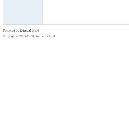
云
Powered by
Discuz!
X3.4
Copyright © 2001-2020, Tencent Cloud.
小