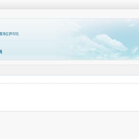
[复制]
[RSS]
料