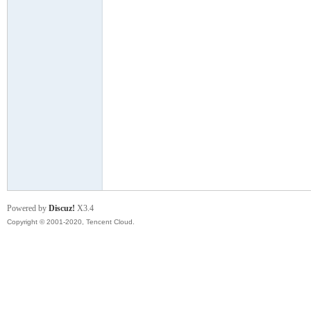
云
小
Powered by
Discuz!
X3.4
Copyright © 2001-2020, Tencent Cloud.