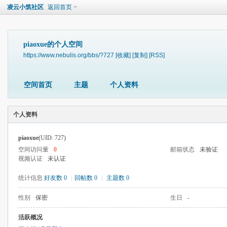
凌云小筑社区
返回首页
piaoxue的个人空间
https://www.nebulis.org/bbs/?727
[收藏]
[复制]
[RSS]
空间首页
主题
个人资料
个人资料
piaoxue
(UID: 727)
空间访问量
0
邮箱状态
未验证
视频认证
未认证
统计信息
好友数 0
|
回帖数 0
|
主题数 0
性别
保密
生日
-
活跃概况