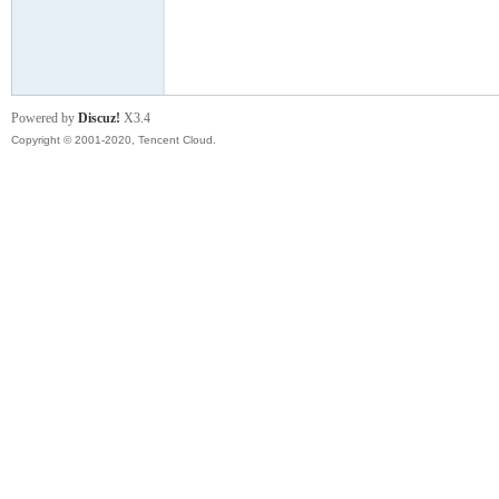
云
Powered by
Discuz!
X3.4
Copyright © 2001-2020, Tencent Cloud.
小