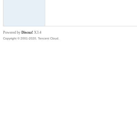
云
Powered by
Discuz!
X3.4
Copyright © 2001-2020, Tencent Cloud.
小