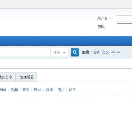
用户名
密码
热搜:
活动
交友
discuz
搜索
搜
我的分享
随便看看
索
网址
|
视频
|
音乐
|
Flash
|
投票
|
用户
|
帖子