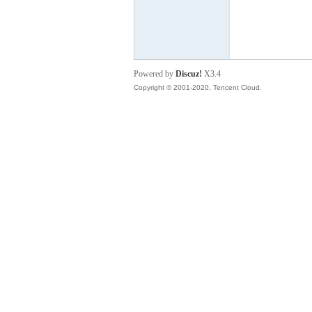
云
Powered by
Discuz!
X3.4
Copyright © 2001-2020, Tencent Cloud.
小