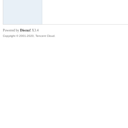
云
Powered by
Discuz!
X3.4
Copyright © 2001-2020, Tencent Cloud.
小