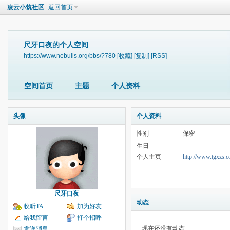
凌云小筑社区
返回首页
尺牙口夜的个人空间
https://www.nebulis.org/bbs/?780
[收藏]
[复制]
[RSS]
空间首页
主题
个人资料
头像
个人资料
性别
保密
生日
个人主页
http://www.tgxzs.
尺牙口夜
动态
收听TA
加为好友
给我留言
打个招呼
现在还没有动态
发送消息