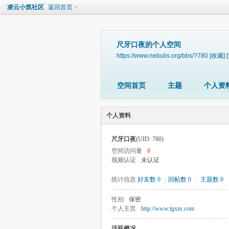
凌云小筑社区
返回首页
尺牙口夜的个人空间
https://www.nebulis.org/bbs/?780
[收藏]
空间首页
主题
个人资
个人资料
尺牙口夜
(UID: 780)
空间访问量
0
视频认证
未认证
统计信息
好友数 0
|
回帖数 0
|
主题数 0
性别
保密
个人主页
http://www.tgxzs.com
活跃概况