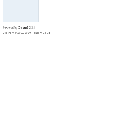
云
Powered by
Discuz!
X3.4
Copyright © 2001-2020, Tencent Cloud.
小